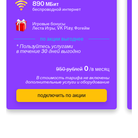
890
МБит
беспроводной интернет
Игровые бонусы
Леста Игры, VK Play, Фогейм
по акции выгоднее
* Пользуйтесь услугами
в течение 30 дней выгодно
0
950 рублей
/в месяц
В стоимость тарифа не включены
дополнительные услуги и оборудование
подключить по акции