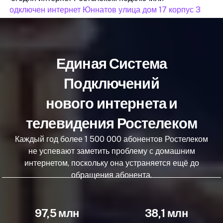
подключен интернет Юннатов улица дом 17 корпус 3
по
Единая Система
Подключений
нового интернета и
телевидения Ростелеком
Каждый год более 1 500 000 абонентов Ростелеком
не успевают заметить проблему с домашним
интернетом, поскольку она устраняется ещё до
обращения абонента.
97,5 млн
38,1 млн