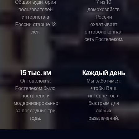
Общая аудитория
7 из 10
пользователей
домохозяйств
интернета в
России
России старше 12
охватывает
лет.
оптоволоконная
сеть Ростелеком.
15 тыс. км
Каждый день
Оптоволокна
Мы заботимся,
Ростелеком было
чтобы Ваш
построено и
интернет был
модернизированно
быстрым для
за последние три
любых
года.
развлечений.