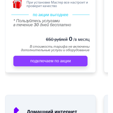
При установке Мастер все настроит и
проверит качество
по акции выгоднее
* Пользуйтесь услугами
в течение 30 дней бесплатно
0
650 рублей
/в месяц
В стоимость тарифа не включены
дополнительные услуги и оборудование
подключаем по акции
А
Домашний интернет