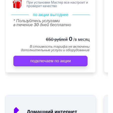
При установке Мастер все настроит и
проверит качество
по акции выгоднее
* Пользуйтесь услугами
в течение 30 дней бесплатно
0
650 рублей
/в месяц
В стоимость тарифа не включены
дополнительные услуги и оборудование
подключаем по акции
А
Домашний интернет