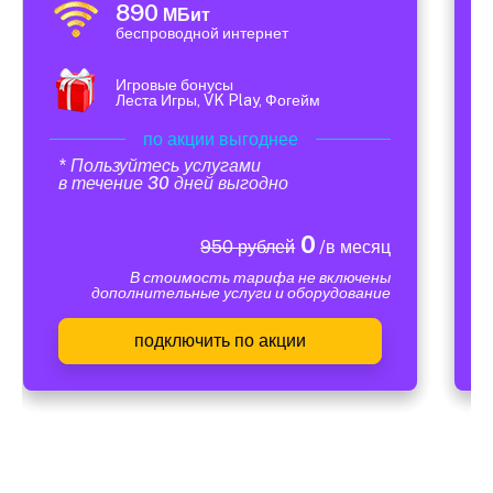
890
МБит
беспроводной интернет
Игровые бонусы
Леста Игры, VK Play, Фогейм
по акции выгоднее
* Пользуйтесь услугами
в течение 30 дней выгодно
0
950 рублей
/в месяц
В стоимость тарифа не включены
дополнительные услуги и оборудование
подключить по акции