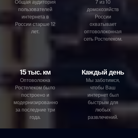
Общая аудитория
7 из 10
пользователей
домохозяйств
интернета в
России
России старше 12
охватывает
лет.
оптоволоконная
сеть Ростелеком.
15 тыс. км
Каждый день
Оптоволокна
Мы заботимся,
Ростелеком было
чтобы Ваш
построено и
интернет был
модернизированно
быстрым для
за последние три
любых
года.
развлечений.