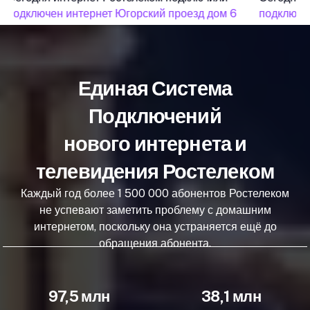
подключен интернет Югорский проезд дом 6
подключен
Единая Система
Подключений
нового интернета и
телевидения Ростелеком
Каждый год более 1 500 000 абонентов Ростелеком
не успевают заметить проблему с домашним
интернетом, поскольку она устраняется ещё до
обращения абонента.
97,5 млн
38,1 млн