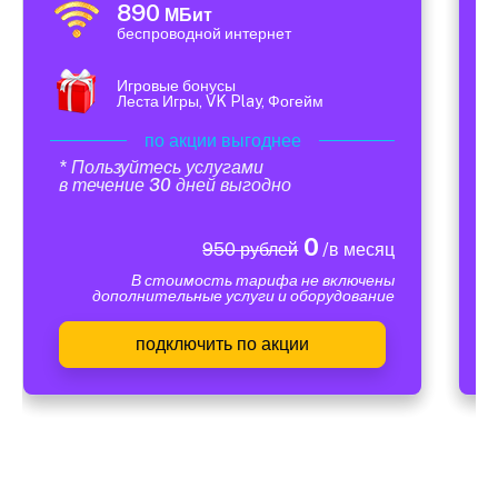
890
МБит
беспроводной интернет
Игровые бонусы
Леста Игры, VK Play, Фогейм
по акции выгоднее
* Пользуйтесь услугами
в течение 30 дней выгодно
0
950 рублей
/в месяц
В стоимость тарифа не включены
дополнительные услуги и оборудование
подключить по акции