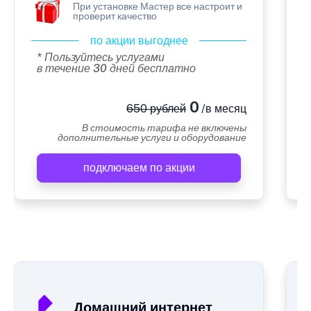
При установке Мастер все настроит и
проверит качество
по акции выгоднее
* Пользуйтесь услугами
в течение 30 дней бесплатно
0
650 рублей
/в месяц
В стоимость тарифа не включены
дополнительные услуги и оборудование
подключаем по акции
А
Домашний интернет