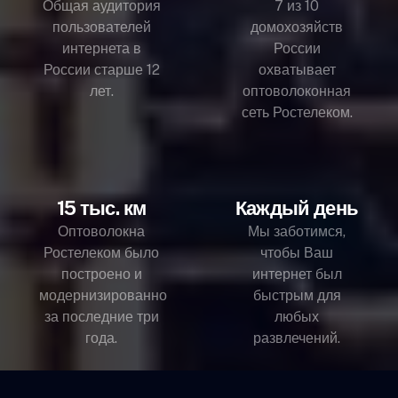
Общая аудитория
7 из 10
пользователей
домохозяйств
интернета в
России
России старше 12
охватывает
лет.
оптоволоконная
сеть Ростелеком.
15 тыс. км
Каждый день
Оптоволокна
Мы заботимся,
Ростелеком было
чтобы Ваш
построено и
интернет был
модернизированно
быстрым для
за последние три
любых
года.
развлечений.