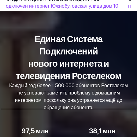
подключен интернет Южнобутовская улица дом 10
под
Единая Система
Подключений
нового интернета и
телевидения Ростелеком
Каждый год более 1 500 000 абонентов Ростелеком
не успевают заметить проблему с домашним
интернетом, поскольку она устраняется ещё до
обращения абонента.
97,5 млн
38,1 млн