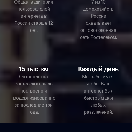
Общая аудитория
7 из 10
пользователей
домохозяйств
интернета в
России
России старше 12
охватывает
лет.
оптоволоконная
сеть Ростелеком.
15 тыс. км
Каждый день
Оптоволокна
Мы заботимся,
Ростелеком было
чтобы Ваш
построено и
интернет был
модернизированно
быстрым для
за последние три
любых
года.
развлечений.