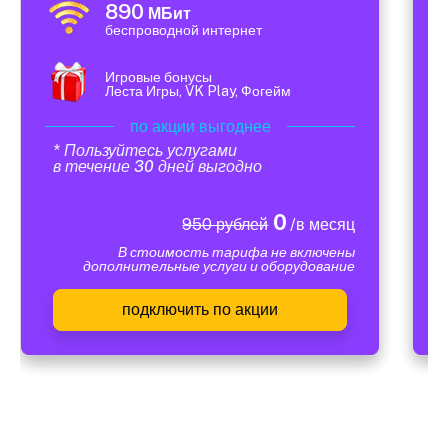
890
МБит
беспроводной интернет
Игровые бонусы
Леста Игры, VK Play, Фогейм
по акции выгоднее
* Пользуйтесь услугами
в течение 30 дней выгодно
0
950 рублей
/в месяц
В стоимость тарифа не включены
дополнительные услуги и оборудование
подключить по акции