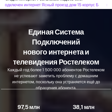
подключен интернет Ясный проезд дом 15 корпус Б
под
Единая Система
Подключений
нового интернета и
телевидения Ростелеком
Каждый год более 1 500 000 абонентов Ростелеком
не успевают заметить проблему с домашним
интернетом, поскольку она устраняется ещё до
обращения абонента.
97,5 млн
38,1 млн