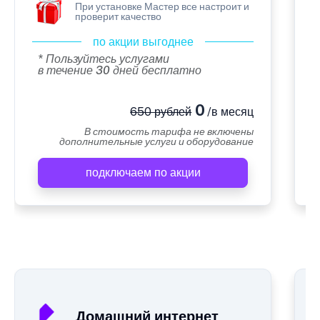
При установке Мастер все настроит и
проверит качество
по акции выгоднее
* Пользуйтесь услугами
в течение 30 дней бесплатно
0
650 рублей
/в месяц
В стоимость тарифа не включены
дополнительные услуги и оборудование
подключаем по акции
А
Домашний интернет