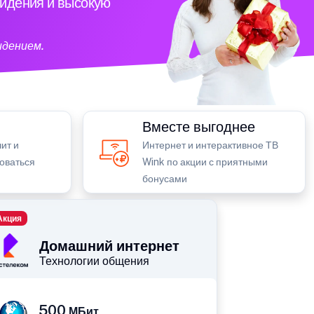
видения и высокую
идением.
Вместе выгоднее
ит и
Интернет и интерактивное ТВ
зоваться
Wink по акции с приятными
бонусами
Акция
Домашний интернет
Технологии общения
500
МБит