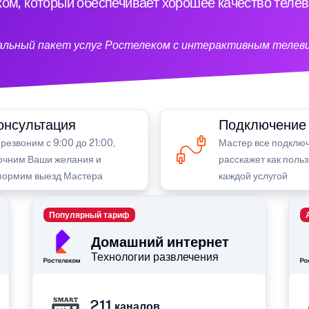
ом, который обеспечивает хорошее качество теле
кальный пакет услуг Ростелеком с интерактивным телев
онсультация
Подключение
резвоним с 9:00 до 21:00,
Мастер все подключ
очним Ваши желания и
расскажет как поль
ормим выезд Мастера
каждой услугой
Популярный тариф
Домашний интернет
Технологии развлечения
211
каналов