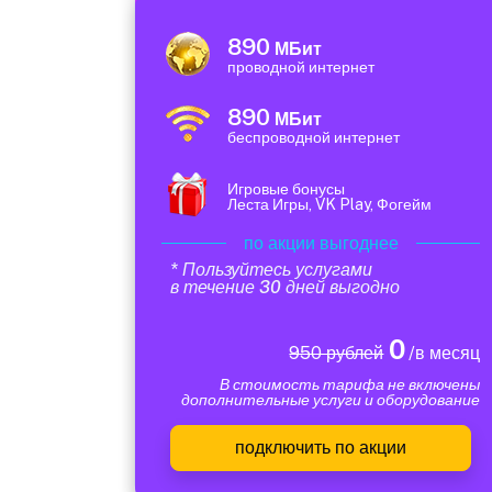
890
МБит
проводной интернет
890
МБит
беспроводной интернет
Игровые бонусы
Леста Игры, VK Play, Фогейм
по акции выгоднее
* Пользуйтесь услугами
в течение 30 дней выгодно
0
950 рублей
/в месяц
В стоимость тарифа не включены
дополнительные услуги и оборудование
подключить по акции