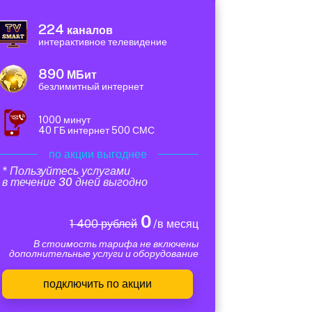
224
каналов
интерактивное телевидение
890
МБит
безлимитный интернет
1000 минут
40 ГБ интернет 500 СМС
по акции выгоднее
* Пользуйтесь услугами
в течение 30 дней выгодно
0
1 400 рублей
/в месяц
В стоимость тарифа не включены
дополнительные услуги и оборудование
подключить по акции