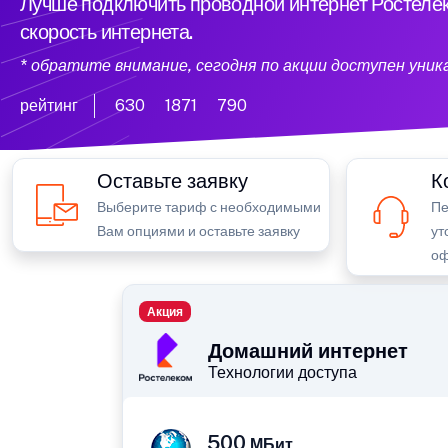
Лучше подключить проводной интернет Ростелек
скорость интернета.
* обратите внимание, сегодня по акции доступен уни
рейтинг
630
1871
790
Оставьте заявку
К
Выберите тариф с необходимыми
Пе
Вам опциями и оставьте заявку
ут
оф
Акция
Домашний интернет
Технологии доступа
500
МБит