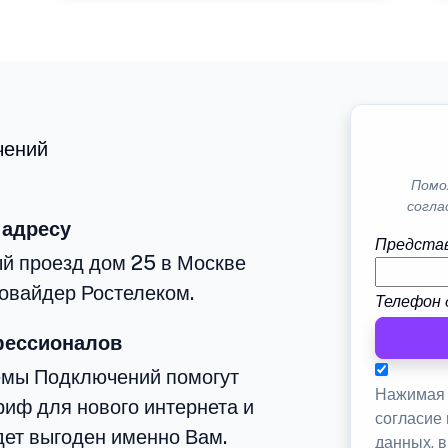
чений
Помо
согла
 адресу
Представ
й проезд дом 25 в Москве
овайдер Ростелеком.
Телефон 
фессионалов
емы Подключений помогут
Нажимая 
иф для нового интернета и
согласие
дет выгоден именно Вам.
данных, 