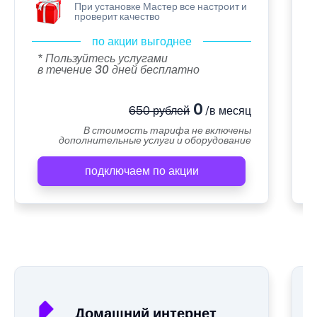
При установке Мастер все настроит и
проверит качество
по акции выгоднее
* Пользуйтесь услугами
в течение 30 дней бесплатно
0
650 рублей
/в месяц
В стоимость тарифа не включены
дополнительные услуги и оборудование
подключаем по акции
А
Домашний интернет