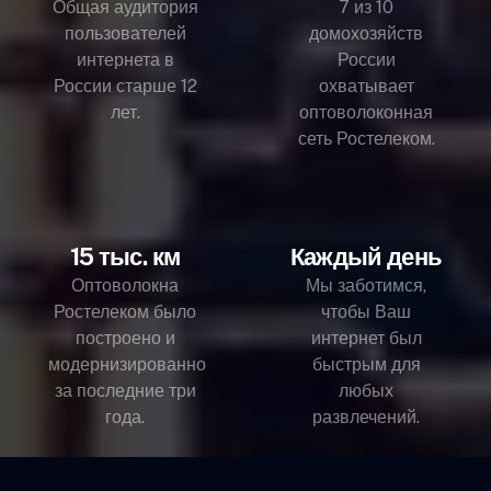
Общая аудитория
7 из 10
пользователей
домохозяйств
интернета в
России
России старше 12
охватывает
лет.
оптоволоконная
сеть Ростелеком.
15 тыс. км
Каждый день
Оптоволокна
Мы заботимся,
Ростелеком было
чтобы Ваш
построено и
интернет был
модернизированно
быстрым для
за последние три
любых
года.
развлечений.