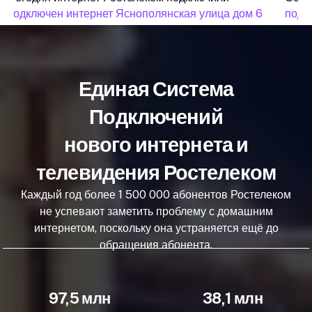
подключен интернет Яснополянская улица дом 6
подкл
Единая Система
Подключений
нового интернета и
телевидения Ростелеком
Каждый год более 1 500 000 абонентов Ростелеком
не успевают заметить проблему с домашним
интернетом, поскольку она устраняется ещё до
обращения абонента.
97,5 млн
38,1 млн