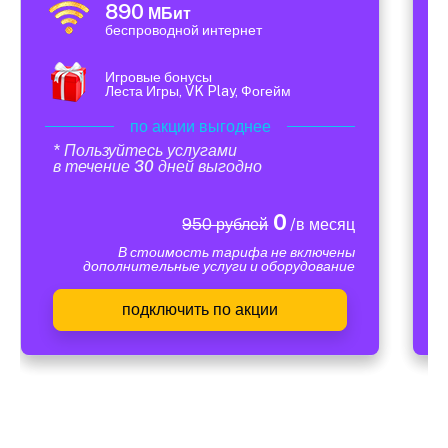
890
МБит
беспроводной интернет
Игровые бонусы
Леста Игры, VK Play, Фогейм
по акции выгоднее
* Пользуйтесь услугами
в течение 30 дней выгодно
0
950 рублей
/в месяц
В стоимость тарифа не включены
дополнительные услуги и оборудование
подключить по акции