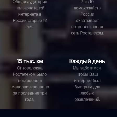
Общая аудитория
7 из 10
пользователей
домохозяйств
интернета в
России
России старше 12
охватывает
лет.
оптоволоконная
сеть Ростелеком.
15 тыс. км
Каждый день
Оптоволокна
Мы заботимся,
Ростелеком было
чтобы Ваш
построено и
интернет был
модернизированно
быстрым для
за последние три
любых
года.
развлечений.