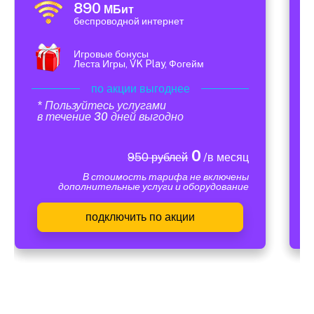
890
МБит
беспроводной интернет
Игровые бонусы
Леста Игры, VK Play, Фогейм
по акции выгоднее
* Пользуйтесь услугами
в течение 30 дней выгодно
0
950 рублей
/в месяц
В стоимость тарифа не включены
дополнительные услуги и оборудование
подключить по акции