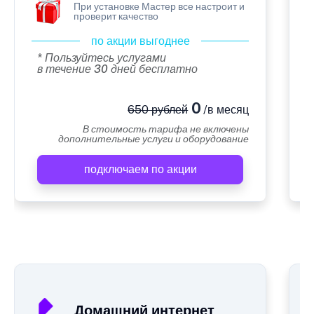
При установке Мастер все настроит и
проверит качество
по акции выгоднее
* Пользуйтесь услугами
в течение 30 дней бесплатно
0
650 рублей
/в месяц
В стоимость тарифа не включены
дополнительные услуги и оборудование
подключаем по акции
А
Домашний интернет