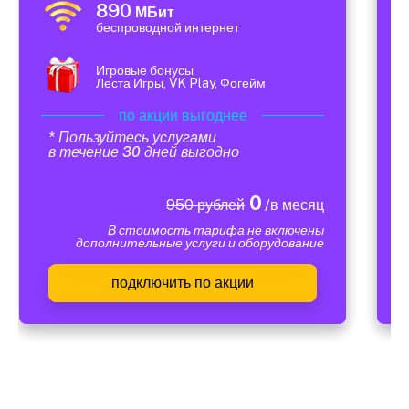
890
МБит
беспроводной интернет
Игровые бонусы
Леста Игры, VK Play, Фогейм
по акции выгоднее
* Пользуйтесь услугами
в течение 30 дней выгодно
0
950 рублей
/в месяц
В стоимость тарифа не включены
дополнительные услуги и оборудование
подключить по акции