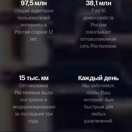
97,5 млн
38,1 млн
Общая аудитория
7 из 10
пользователей
домохозяйств
интернета в
России
России старше 12
охватывает
лет.
оптоволоконная
сеть Ростелеком.
15 тыс. км
Каждый день
Оптоволокна
Мы заботимся,
Ростелеком было
чтобы Ваш
построено и
интернет был
модернизированно
быстрым для
за последние три
любых
года.
развлечений.