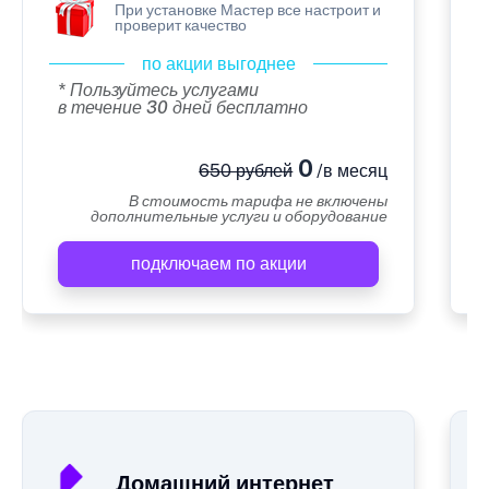
При установке Мастер все настроит и
проверит качество
по акции выгоднее
* Пользуйтесь услугами
в течение 30 дней бесплатно
0
650 рублей
/в месяц
В стоимость тарифа не включены
дополнительные услуги и оборудование
подключаем по акции
А
Домашний интернет