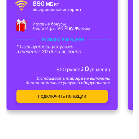
890
МБит
беспроводной интернет
Игровые бонусы
Леста Игры, VK Play, Фогейм
по акции выгоднее
* Пользуйтесь услугами
в течение 30 дней выгодно
0
950 рублей
/в месяц
В стоимость тарифа не включены
дополнительные услуги и оборудование
подключить по акции