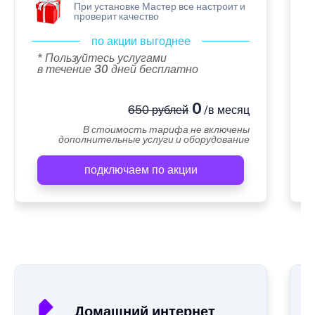
При установке Мастер все настроит и
проверит качество
по акции выгоднее
* Пользуйтесь услугами
в течение 30 дней бесплатно
0
650 рублей
/в месяц
В стоимость тарифа не включены
дополнительные услуги и оборудование
подключаем по акции
А
Домашний интернет