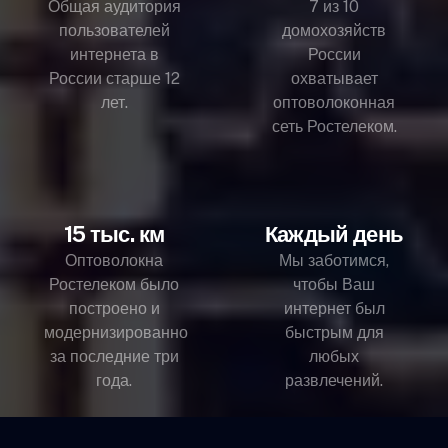
Общая аудитория
7 из 10
пользователей
домохозяйств
интернета в
России
России старше 12
охватывает
лет.
оптоволоконная
сеть Ростелеком.
15 тыс. км
Каждый день
Оптоволокна
Мы заботимся,
Ростелеком было
чтобы Ваш
построено и
интернет был
модернизированно
быстрым для
за последние три
любых
года.
развлечений.