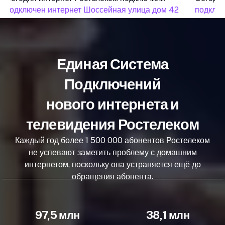
подключен интернет Шоссейная улица дом 42
подключ
Единая Система
Подключений
нового интернета и
телевидения Ростелеком
Каждый год более 1 500 000 абонентов Ростелеком
не успевают заметить проблему с домашним
интернетом, поскольку она устраняется ещё до
обращения абонента.
97,5 млн
38,1 млн