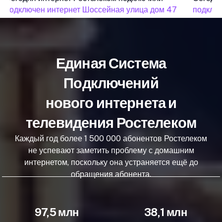
подключен интернет Шоссейная улица дом 47
подключ
Единая Система
Подключений
нового интернета и
телевидения Ростелеком
Каждый год более 1 500 000 абонентов Ростелеком
не успевают заметить проблему с домашним
интернетом, поскольку она устраняется ещё до
обращения абонента.
97,5 млн
38,1 млн