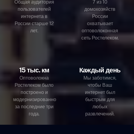
Общая аудитория
7 из 10
пользователей
домохозяйств
интернета в
России
России старше 12
охватывает
лет.
оптоволоконная
сеть Ростелеком.
15 тыс. км
Каждый день
Оптоволокна
Мы заботимся,
Ростелеком было
чтобы Ваш
построено и
интернет был
модернизированно
быстрым для
за последние три
любых
года.
развлечений.