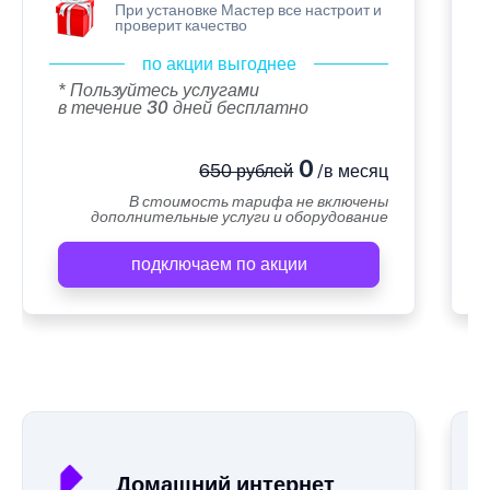
При установке Мастер все настроит и
проверит качество
по акции выгоднее
* Пользуйтесь услугами
в течение 30 дней бесплатно
0
650 рублей
/в месяц
В стоимость тарифа не включены
дополнительные услуги и оборудование
подключаем по акции
А
Домашний интернет