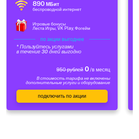
890
МБит
беспроводной интернет
Игровые бонусы
Леста Игры, VK Play, Фогейм
по акции выгоднее
* Пользуйтесь услугами
в течение 30 дней выгодно
0
950 рублей
/в месяц
В стоимость тарифа не включены
дополнительные услуги и оборудование
подключить по акции