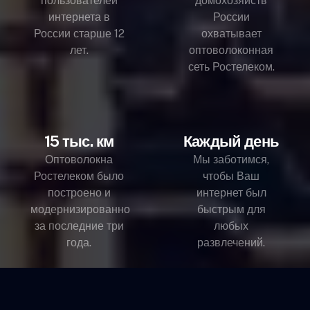
пользователей
домохозяйств
интернета в
России
России старше 12
охватывает
лет.
оптоволоконная
сеть Ростелеком.
15 тыс. км
Каждый день
Оптоволокна
Мы заботимся,
Ростелеком было
чтобы Ваш
построено и
интернет был
модернизированно
быстрым для
за последние три
любых
года.
развлечений.