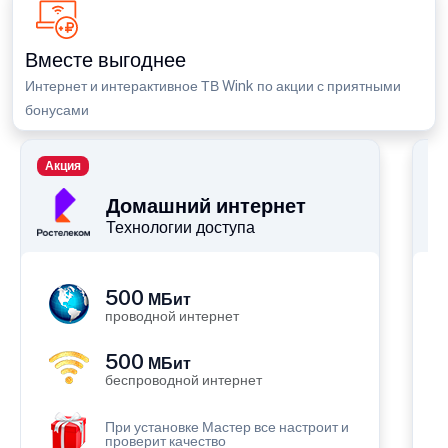
Вместе выгоднее
Интернет и интерактивное ТВ Wink по акции с приятными
бонусами
Акция
П
Домашний интернет
Технологии доступа
500
МБит
проводной интернет
500
МБит
беспроводной интернет
При установке Мастер все настроит и
проверит качество