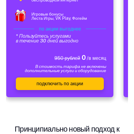
Игровые бонусы
Леста Игры, VK Play, Фогейм
по акции выгоднее
* Пользуйтесь услугами
в течение 30 дней выгодно
0
950 рублей
/в месяц
В стоимость тарифа не включены
дополнительные услуги и оборудование
подключить по акции
Принципиально новый подход к