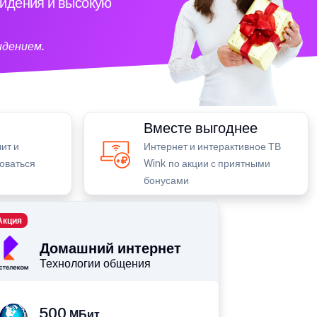
видения и высокую
идением.
Вместе выгоднее
ит и
Интернет и интерактивное ТВ
зоваться
Wink по акции с приятными
бонусами
Акция
Домашний интернет
Технологии общения
500
МБит