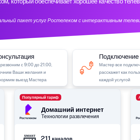
ом, который обеспечивает хорошее качество теле
кальный пакет услуг Ростелеком с интерактивным телев
онсультация
Подключение
резвоним с 9:00 до 21:00,
Мастер все подключ
очним Ваши желания и
расскажет как поль
ормим выезд Мастера
каждой услугой
Популярный тариф
Домашний интернет
Технологии развлечения
211
каналов