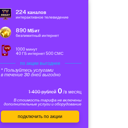
224
каналов
интерактивное телевидение
890
МБит
безлимитный интернет
1000 минут
40 ГБ интернет 500 СМС
по акции выгоднее
* Пользуйтесь услугами
в течение 30 дней выгодно
0
1 400 рублей
/в месяц
В стоимость тарифа не включены
дополнительные услуги и оборудование
подключить по акции