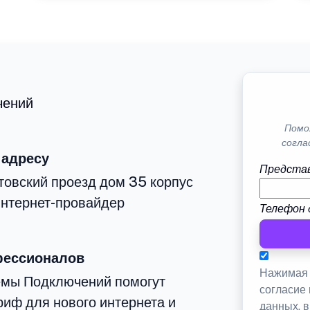
чений
Помо
согла
 адресу
Представ
овский проезд дом 35 корпус
интернет-провайдер
Телефон 
фессионалов
Нажимая 
емы Подключений помогут
согласие
иф для нового интернета и
данных, 