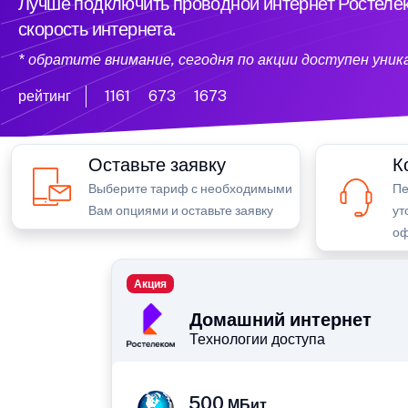
Лучше подключить проводной интернет Ростелек
скорость интернета.
* обратите внимание, сегодня по акции доступен уни
рейтинг
1161
673
1673
Оставьте заявку
К
Выберите тариф с необходимыми
Пе
Вам опциями и оставьте заявку
ут
оф
Акция
Домашний интернет
Технологии доступа
500
МБит