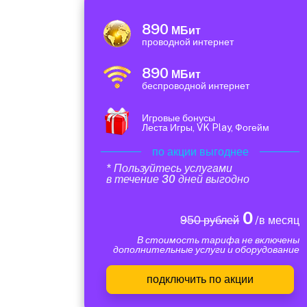
890
МБит
проводной интернет
890
МБит
беспроводной интернет
Игровые бонусы
Леста Игры, VK Play, Фогейм
по акции выгоднее
* Пользуйтесь услугами
в течение 30 дней выгодно
0
950 рублей
/в месяц
В стоимость тарифа не включены
дополнительные услуги и оборудование
подключить по акции