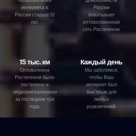
пользователей
домохозяйств
интернета в
России
России старше 12
охватывает
лет.
оптоволоконная
сеть Ростелеком.
15 тыс. км
Каждый день
Оптоволокна
Мы заботимся,
Ростелеком было
чтобы Ваш
построено и
интернет был
модернизированно
быстрым для
за последние три
любых
года.
развлечений.