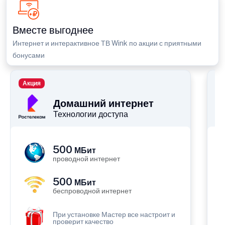
Вместе выгоднее
Интернет и интерактивное ТВ Wink по акции с приятными
бонусами
Акция
П
Домашний интернет
Технологии доступа
500
МБит
проводной интернет
500
МБит
беспроводной интернет
При установке Мастер все настроит и
проверит качество