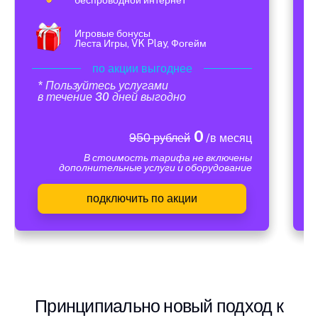
Игровые бонусы
Леста Игры, VK Play, Фогейм
по акции выгоднее
* Пользуйтесь услугами
в течение 30 дней выгодно
0
950 рублей
/в месяц
В стоимость тарифа не включены
дополнительные услуги и оборудование
подключить по акции
Принципиально новый подход к