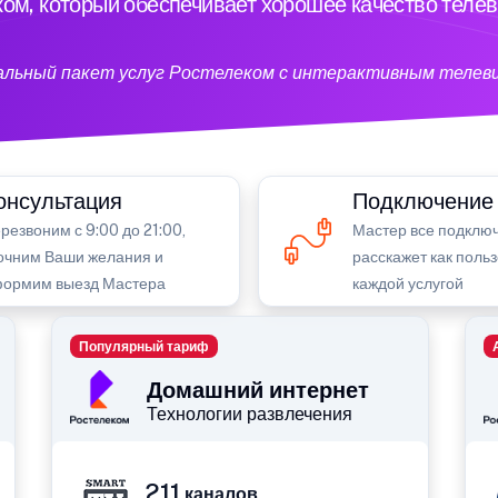
ом, который обеспечивает хорошее качество теле
кальный пакет услуг Ростелеком с интерактивным телев
онсультация
Подключение
резвоним с 9:00 до 21:00,
Мастер все подключ
очним Ваши желания и
расскажет как поль
ормим выезд Мастера
каждой услугой
Популярный тариф
Домашний интернет
Технологии развлечения
211
каналов