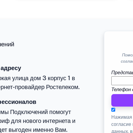
чений
Помо
согла
 адресу
Представ
кая улица дом 3 корпус 1 в
рнет-провайдер Ростелеком.
Телефон 
фессионалов
емы Подключений помогут
Нажимая 
иф для нового интернета и
согласие
дет выгоден именно Вам.
данных, 