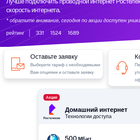
Лучше подключить проводной интернет Ростелек
скорость интернета.
* обратите внимание, сегодня по акции доступен уни
рейтинг
331
1524
1689
Оставьте заявку
К
Выберите тариф с необходимыми
Пе
Вам опциями и оставьте заявку
ут
оф
Акция
Домашний интернет
Технологии доступа
500
МБит