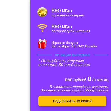
890
МБит
проводной интернет
890
МБит
беспроводной интернет
Игровые бонусы
Леста Игры, VK Play, Фогейм
по акции выгоднее
* Пользуйтесь услугами
в течение 30 дней выгодно
0
950 рублей
/в месяц
В стоимость тарифа не включены
дополнительные услуги и оборудование
подключить по акции