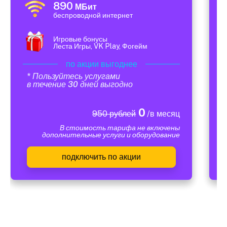
890
МБит
беспроводной интернет
Игровые бонусы
Леста Игры, VK Play, Фогейм
по акции выгоднее
* Пользуйтесь услугами
в течение 30 дней выгодно
0
950 рублей
/в месяц
В стоимость тарифа не включены
дополнительные услуги и оборудование
подключить по акции