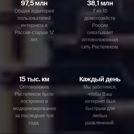
97,5 млн
38,1 млн
Общая аудитория
7 из 10
пользователей
домохозяйств
интернета в
России
России старше 12
охватывает
лет.
оптоволоконная
сеть Ростелеком.
15 тыс. км
Каждый день
Оптоволокна
Мы заботимся,
Ростелеком было
чтобы Ваш
построено и
интернет был
модернизированно
быстрым для
за последние три
любых
года.
развлечений.