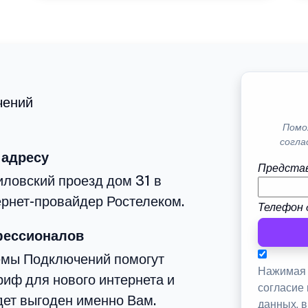
чений
Помо
согла
 адресу
Представ
ловский проезд дом 31 в
рнет-провайдер Ростелеком.
Телефон 
фессионалов
емы Подключений помогут
Нажимая 
иф для нового интернета и
согласие
дет выгоден именно Вам.
данных, 