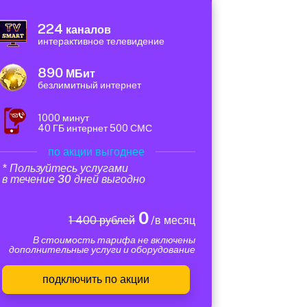
224
каналов
интерактивное телевидение
890
МБит
безлимитный интернет
1000 минут
40 ГБ интернет 500 СМС
по акции выгоднее
* Пользуйтесь услугами
в течение 30 дней выгодно
0
1 400 рублей
/в месяц
В стоимость тарифа не включены
дополнительные услуги и оборудование
подключить по акции