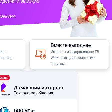
видения и высокую
идением.
Вместе выгоднее
ит и
Интернет и интерактивное ТВ
зоваться
Wink по акции с приятными
бонусами
Акция
Домашний интернет
Технологии общения
500
МБит