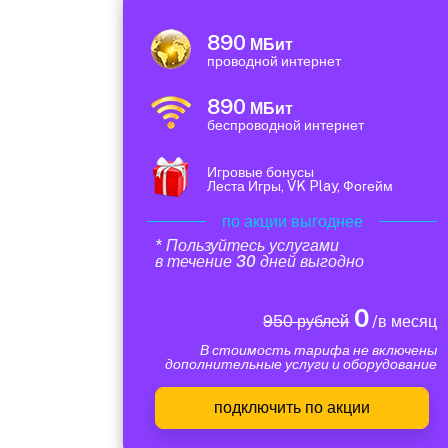
890
МБит
проводной интернет
890
МБит
беспроводной интернет
Игровые бонусы
Леста Игры, VK Play, Фогейм
по акции выгоднее
* Пользуйтесь услугами
в течение 30 дней выгодно
0
950 рублей
/в месяц
В стоимость тарифа не включены
дополнительные услуги и оборудование
подключить по акции