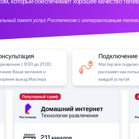
ом, который обеспечивает хорошее качество теле
кальный пакет услуг Ростелеком с интерактивным телев
онсультация
Подключение
резвоним с 9:00 до 21:00,
Мастер все подключ
очним Ваши желания и
расскажет как поль
ормим выезд Мастера
каждой услугой
Популярный тариф
Домашний интернет
Технологии развлечения
211
каналов