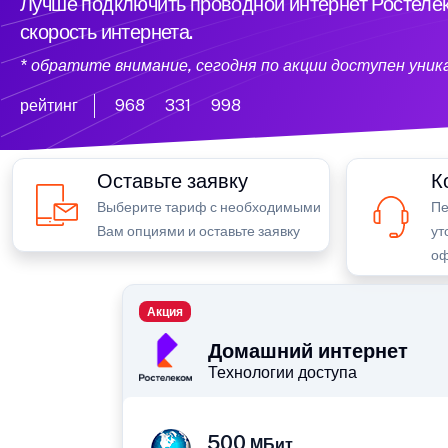
Лучше подключить проводной интернет Ростелек
скорость интернета.
* обратите внимание, сегодня по акции доступен уни
рейтинг
968
331
998
Оставьте заявку
К
Выберите тариф с необходимыми
Пе
Вам опциями и оставьте заявку
ут
оф
Акция
Домашний интернет
Технологии доступа
500
МБит