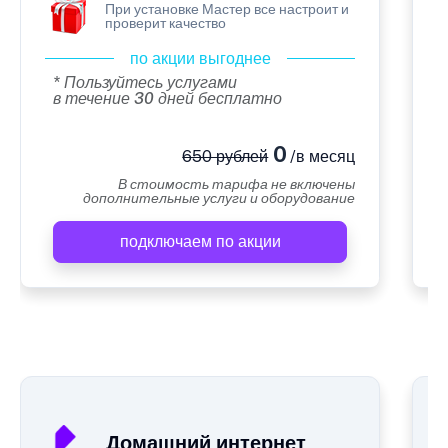
При установке Мастер все настроит и
проверит качество
по акции выгоднее
* Пользуйтесь услугами
в течение 30 дней бесплатно
0
650 рублей
/в месяц
В стоимость тарифа не включены
дополнительные услуги и оборудование
подключаем по акции
А
Домашний интернет