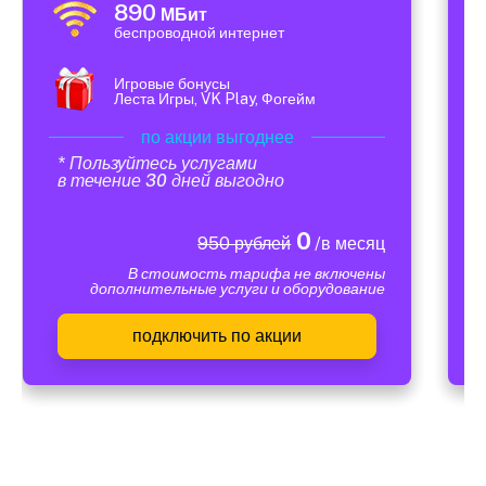
890
МБит
беспроводной интернет
Игровые бонусы
Леста Игры, VK Play, Фогейм
по акции выгоднее
* Пользуйтесь услугами
в течение 30 дней выгодно
0
950 рублей
/в месяц
В стоимость тарифа не включены
дополнительные услуги и оборудование
подключить по акции