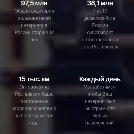
97,5 млн
38,1 млн
Общая аудитория
7 из 10
пользователей
домохозяйств
интернета в
России
России старше 12
охватывает
лет.
оптоволоконная
сеть Ростелеком.
15 тыс. км
Каждый день
Оптоволокна
Мы заботимся,
Ростелеком было
чтобы Ваш
построено и
интернет был
модернизированно
быстрым для
за последние три
любых
года.
развлечений.