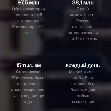
97,5 млн
38,1 млн
Общая аудитория
7 из 10
пользователей
домохозяйств
интернета в
России
России старше 12
охватывает
лет.
оптоволоконная
сеть Ростелеком.
15 тыс. км
Каждый день
Оптоволокна
Мы заботимся,
Ростелеком было
чтобы Ваш
построено и
интернет был
модернизированно
быстрым для
за последние три
любых
года.
развлечений.