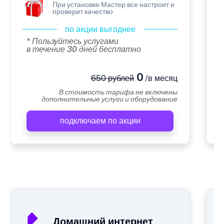
При установке Мастер все настроит и
проверит качество
по акции выгоднее
* Пользуйтесь услугами
в течение 30 дней бесплатно
0
650 рублей
/в месяц
В стоимость тарифа не включены
дополнительные услуги и оборудование
подключаем по акции
А
Домашний интернет