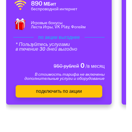
890
МБит
беспроводной интернет
Игровые бонусы
Леста Игры, VK Play, Фогейм
по акции выгоднее
* Пользуйтесь услугами
в течение 30 дней выгодно
0
950 рублей
/в месяц
В стоимость тарифа не включены
дополнительные услуги и оборудование
подключить по акции