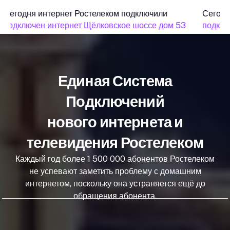
Сегодня интернет Ростелеком подключили
Сегодн
подключен интернет Щёлковское шоссе дом 53
подклю
Единая Система
Подключений
нового интернета и
телевидения Ростелеком
Каждый год более 1 500 000 абонентов Ростелеком
не успевают заметить проблему с домашним
интернетом, поскольку она устраняется ещё до
обращения абонента.