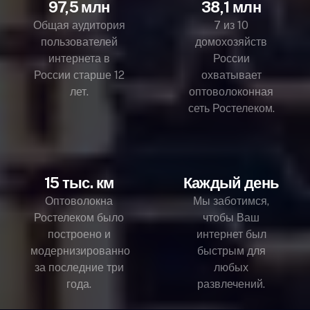
97,5 млн
38,1 млн
Общая аудитория
7 из 10
пользователей
домохозяйств
интернета в
России
России старше 12
охватывает
лет.
оптоволоконная
сеть Ростелеком.
15 тыс. км
Каждый день
Оптоволокна
Мы заботимся,
Ростелеком было
чтобы Ваш
построено и
интернет был
модернизированно
быстрым для
за последние три
любых
года.
развлечений.