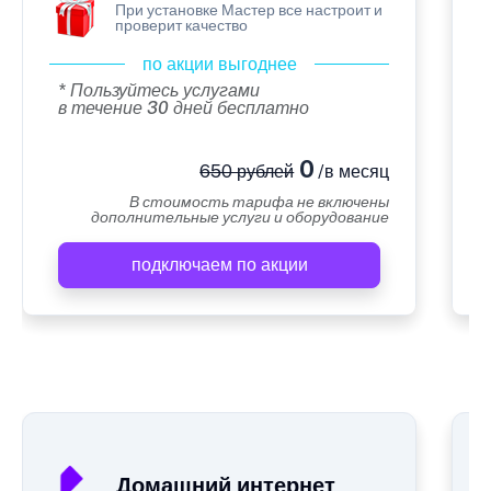
При установке Мастер все настроит и
проверит качество
по акции выгоднее
* Пользуйтесь услугами
в течение 30 дней бесплатно
0
650 рублей
/в месяц
В стоимость тарифа не включены
дополнительные услуги и оборудование
подключаем по акции
А
Домашний интернет