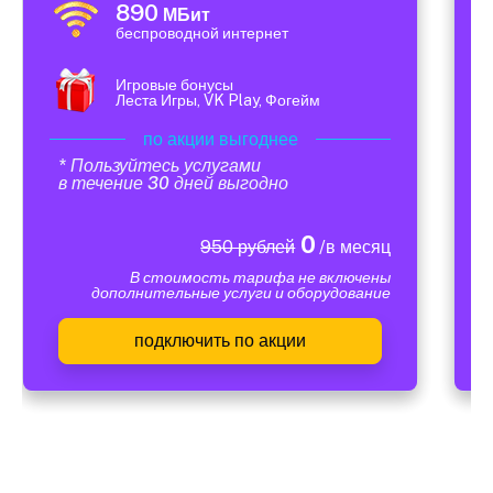
890
МБит
беспроводной интернет
Игровые бонусы
Леста Игры, VK Play, Фогейм
по акции выгоднее
* Пользуйтесь услугами
в течение 30 дней выгодно
0
950 рублей
/в месяц
В стоимость тарифа не включены
дополнительные услуги и оборудование
подключить по акции