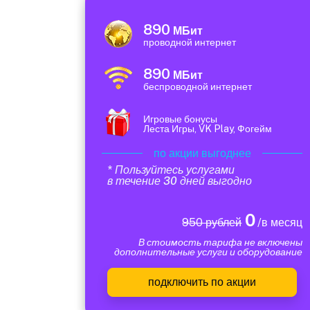
890
МБит
проводной интернет
890
МБит
беспроводной интернет
Игровые бонусы
Леста Игры, VK Play, Фогейм
по акции выгоднее
* Пользуйтесь услугами
в течение 30 дней выгодно
0
950 рублей
/в месяц
В стоимость тарифа не включены
дополнительные услуги и оборудование
подключить по акции