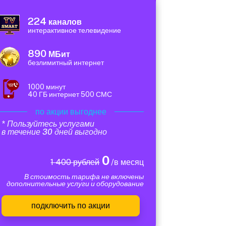
224
каналов
интерактивное телевидение
890
МБит
безлимитный интернет
1000 минут
40 ГБ интернет 500 СМС
по акции выгоднее
* Пользуйтесь услугами
в течение 30 дней выгодно
0
1 400 рублей
/в месяц
В стоимость тарифа не включены
дополнительные услуги и оборудование
подключить по акции