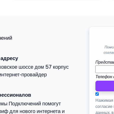
чений
Помо
согла
 адресу
Представ
ковское шоссе дом 57 корпус
интернет-провайдер
Телефон 
фессионалов
Нажимая 
емы Подключений помогут
согласие
иф для нового интернета и
данных, 