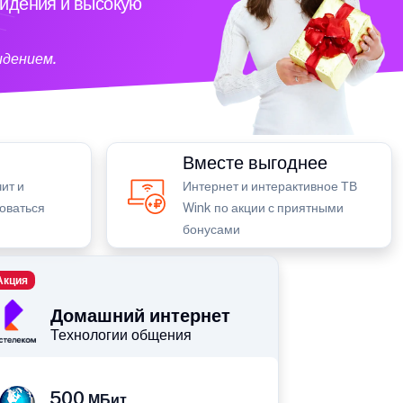
видения и высокую
идением.
Вместе выгоднее
ит и
Интернет и интерактивное ТВ
зоваться
Wink по акции с приятными
бонусами
Акция
Домашний интернет
Технологии общения
500
МБит