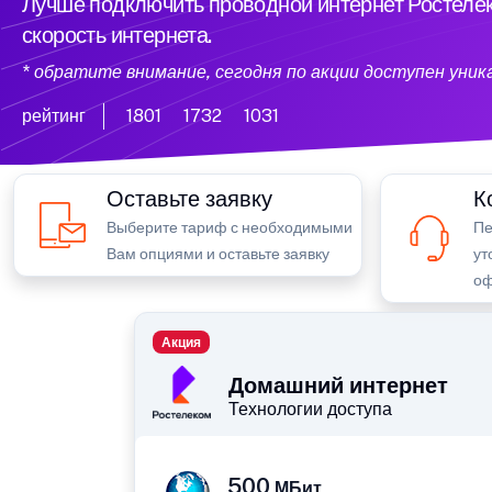
Лучше подключить проводной интернет Ростелек
скорость интернета.
* обратите внимание, сегодня по акции доступен уни
рейтинг
1801
1732
1031
Оставьте заявку
К
Выберите тариф с необходимыми
Пе
Вам опциями и оставьте заявку
ут
оф
Акция
Домашний интернет
Технологии доступа
500
МБит