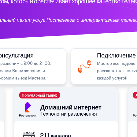
ом, который обеспечивает хорошее качество теле
кальный пакет услуг Ростелеком с интерактивным телев
онсультация
Подключение
резвоним с 9:00 до 21:00,
Мастер все подключ
очним Ваши желания и
расскажет как поль
ормим выезд Мастера
каждой услугой
Популярный тариф
Домашний интернет
Технологии развлечения
211
каналов