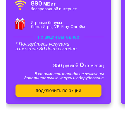
890
МБит
беспроводной интернет
Игровые бонусы
Леста Игры, VK Play, Фогейм
по акции выгоднее
* Пользуйтесь услугами
в течение 30 дней выгодно
0
950 рублей
/в месяц
В стоимость тарифа не включены
дополнительные услуги и оборудование
подключить по акции