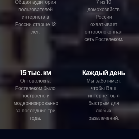
Общая аудитория
7 из 10
пользователей
домохозяйств
интернета в
России
России старше 12
охватывает
лет.
оптоволоконная
сеть Ростелеком.
15 тыс. км
Каждый день
Оптоволокна
Мы заботимся,
Ростелеком было
чтобы Ваш
построено и
интернет был
модернизированно
быстрым для
за последние три
любых
года.
развлечений.