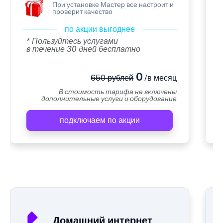
При установке Мастер все настроит и
проверит качество
по акции выгоднее
* Пользуйтесь услугами
в течение 30 дней бесплатно
0
650 рублей
/в месяц
В стоимость тарифа не включены
дополнительные услуги и оборудование
подключаем по акции
А
Домашний интернет