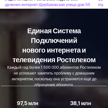
подключен интернет Щербаковская улица дом 55
подкл
Единая Система
Подключений
нового интернета и
телевидения Ростелеком
Каждый год более 1 500 000 абонентов Ростелеком
не успевают заметить проблему с домашним
интернетом, поскольку она устраняется ещё до
обращения абонента.
97,5 млн
38,1 млн