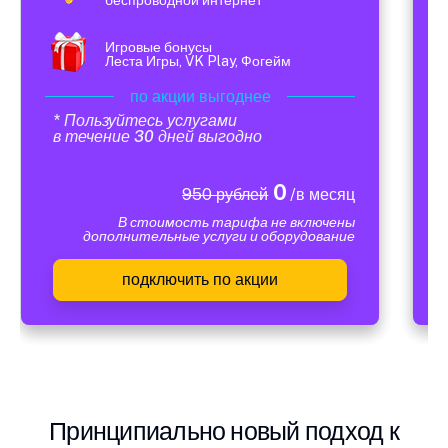
Игровые бонусы
Леста Игры, VK Play, Фогейм
по акции выгоднее
* Пользуйтесь услугами
в течение 30 дней выгодно
0
950 рублей
/в месяц
В стоимость тарифа не включены
дополнительные услуги и оборудование
подключить по акции
Принципиально новый подход к