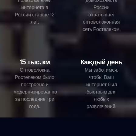
пользователей
домохозяйств
интернета в
России
России старше 12
охватывает
лет.
оптоволоконная
сеть Ростелеком.
15 тыс. км
Каждый день
Оптоволокна
Мы заботимся,
Ростелеком было
чтобы Ваш
построено и
интернет был
модернизированно
быстрым для
за последние три
любых
года.
развлечений.