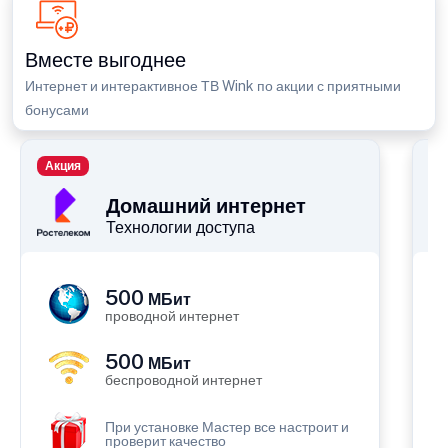
Вместе выгоднее
Интернет и интерактивное ТВ Wink по акции с приятными
бонусами
Акция
П
Домашний интернет
Технологии доступа
500
МБит
проводной интернет
500
МБит
беспроводной интернет
При установке Мастер все настроит и
проверит качество