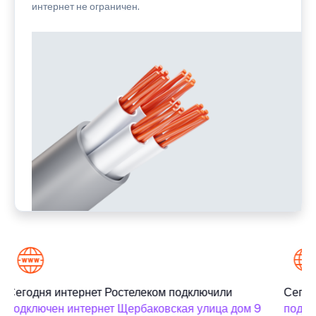
интернет не ограничен.
Сегодня интернет Ростелеком подключили
Сегод
подключен интернет Щербаковская улица дом 9
подклю