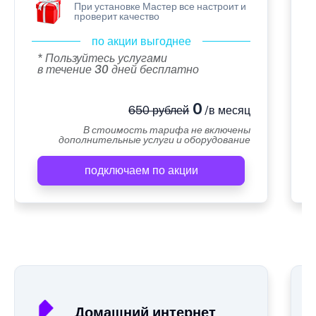
При установке Мастер все настроит и
проверит качество
по акции выгоднее
* Пользуйтесь услугами
в течение 30 дней бесплатно
0
650 рублей
/в месяц
В стоимость тарифа не включены
дополнительные услуги и оборудование
подключаем по акции
А
Домашний интернет