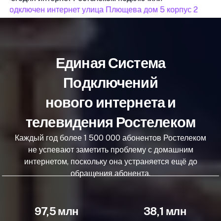
подключен интернет улица Плющева дом 5 корпус 2
по
Единая Система
Подключений
нового интернета и
телевидения Ростелеком
Каждый год более 1 500 000 абонентов Ростелеком
не успевают заметить проблему с домашним
интернетом, поскольку она устраняется ещё до
обращения абонента.
97,5 млн
38,1 млн