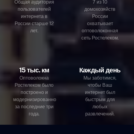
Общая аудитория
7 из 10
пользователей
домохозяйств
интернета в
России
России старше 12
охватывает
лет.
оптоволоконная
сеть Ростелеком.
15 тыс. км
Каждый день
Оптоволокна
Мы заботимся,
Ростелеком было
чтобы Ваш
построено и
интернет был
модернизированно
быстрым для
за последние три
любых
года.
развлечений.