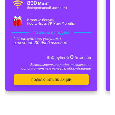
890
МБит
беспроводной интернет
Игровые бонусы
Леста Игры, VK Play, Фогейм
по акции выгоднее
* Пользуйтесь услугами
в течение 30 дней выгодно
0
950 рублей
/в месяц
В стоимость тарифа не включены
дополнительные услуги и оборудование
подключить по акции