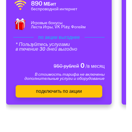
890
МБит
беспроводной интернет
Игровые бонусы
Леста Игры, VK Play, Фогейм
по акции выгоднее
* Пользуйтесь услугами
в течение 30 дней выгодно
0
950 рублей
/в месяц
В стоимость тарифа не включены
дополнительные услуги и оборудование
подключить по акции