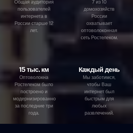
Общая аудитория
7 из 10
пользователей
домохозяйств
интернета в
России
России старше 12
охватывает
лет.
оптоволоконная
сеть Ростелеком.
15 тыс. км
Каждый день
Оптоволокна
Мы заботимся,
Ростелеком было
чтобы Ваш
построено и
интернет был
модернизированно
быстрым для
за последние три
любых
года.
развлечений.