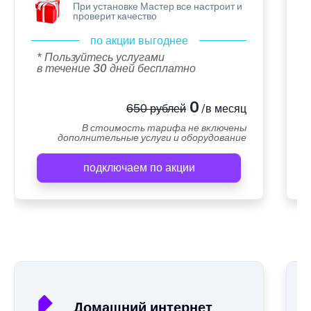
При установке Мастер все настроит и
проверит качество
по акции выгоднее
* Пользуйтесь услугами
в течение 30 дней бесплатно
0
650 рублей
/в месяц
В стоимость тарифа не включены
дополнительные услуги и оборудование
подключаем по акции
А
Домашний интернет