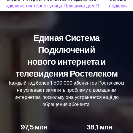
подключен интернет улица Плющиха дом 11
подключен 
Единая Система
Подключений
нового интернета и
телевидения Ростелеком
Каждый год более 1 500 000 абонентов Ростелеком
не успевают заметить проблему с домашним
интернетом, поскольку она устраняется ещё до
обращения абонента.
97,5 млн
38,1 млн