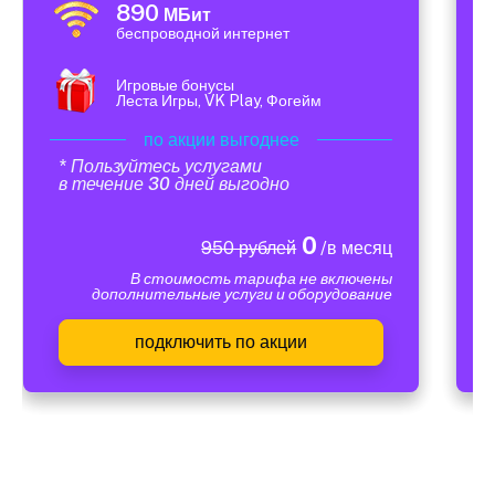
890
МБит
беспроводной интернет
Игровые бонусы
Леста Игры, VK Play, Фогейм
по акции выгоднее
* Пользуйтесь услугами
в течение 30 дней выгодно
0
950 рублей
/в месяц
В стоимость тарифа не включены
дополнительные услуги и оборудование
подключить по акции