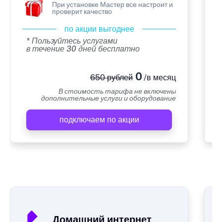
При установке Мастер все настроит и
проверит качество
по акции выгоднее
* Пользуйтесь услугами
в течение 30 дней бесплатно
0
650 рублей
/в месяц
В стоимость тарифа не включены
дополнительные услуги и оборудование
подключаем по акции
А
Домашний интернет