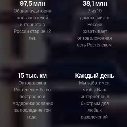
97,5 млн
38,1 млн
Общая аудитория
7 из 10
пользователей
домохозяйств
интернета в
России
России старше 12
охватывает
лет.
оптоволоконная
сеть Ростелеком.
15 тыс. км
Каждый день
Оптоволокна
Мы заботимся,
Ростелеком было
чтобы Ваш
построено и
интернет был
модернизированно
быстрым для
за последние три
любых
года.
развлечений.