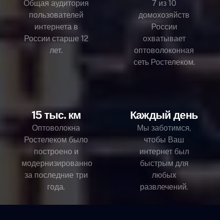
Общая аудитория
7 из 10
пользователей
домохозяйств
интернета в
России
России старше 12
охватывает
лет.
оптоволоконная
сеть Ростелеком.
15 тыс. км
Каждый день
Оптоволокна
Мы заботимся,
Ростелеком было
чтобы Ваш
построено и
интернет был
модернизированно
быстрым для
за последние три
любых
года.
развлечений.