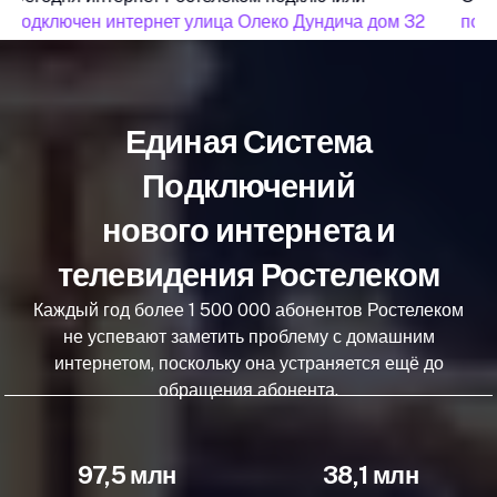
подключен интернет улица Олеко Дундича дом 32
подк
Единая Система
Подключений
нового интернета и
телевидения Ростелеком
Каждый год более 1 500 000 абонентов Ростелеком
не успевают заметить проблему с домашним
интернетом, поскольку она устраняется ещё до
обращения абонента.
97,5 млн
38,1 млн