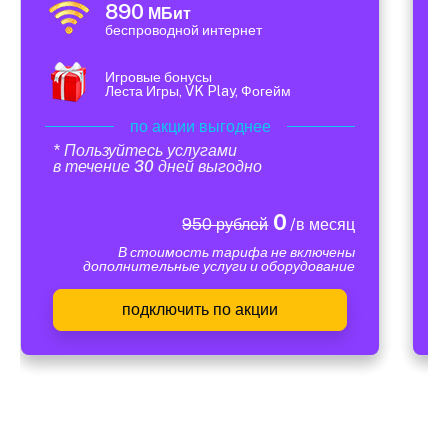
890
МБит
беспроводной интернет
Игровые бонусы
Леста Игры, VK Play, Фогейм
по акции выгоднее
* Пользуйтесь услугами
в течение 30 дней выгодно
0
950 рублей
/в месяц
В стоимость тарифа не включены
дополнительные услуги и оборудование
подключить по акции