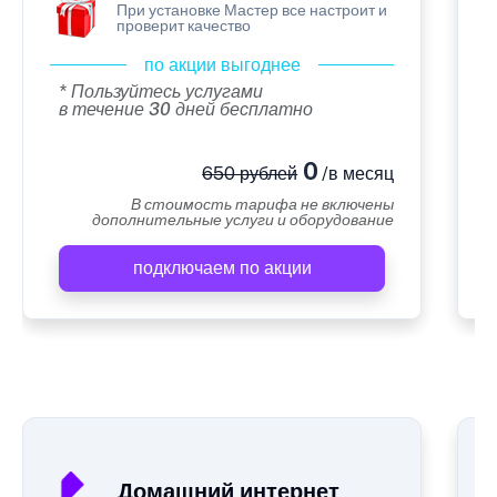
При установке Мастер все настроит и
проверит качество
по акции выгоднее
* Пользуйтесь услугами
в течение 30 дней бесплатно
0
650 рублей
/в месяц
В стоимость тарифа не включены
дополнительные услуги и оборудование
подключаем по акции
А
Домашний интернет