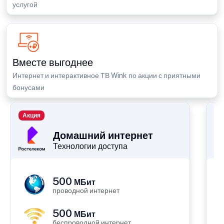
услугой
Вместе выгоднее
Интернет и интерактивное ТВ Wink по акции с приятными
бонусами
Акция
П
Домашний интернет
Технологии доступа
500
МБит
проводной интернет
500
МБит
беспроводной интернет