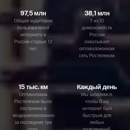
97,5 млн
38,1 млн
Общая аудитория
7 из 10
пользователей
домохозяйств
интернета в
России
России старше 12
охватывает
лет.
оптоволоконная
сеть Ростелеком.
15 тыс. км
Каждый день
Оптоволокна
Мы заботимся,
Ростелеком было
чтобы Ваш
построено и
интернет был
модернизированно
быстрым для
за последние три
любых
года.
развлечений.