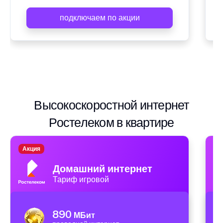
подключаем по акции
Высокоскоростной интернет
Ростелеком в квартире
Акция
А
Домашний интернет
Тариф игровой
890
МБит