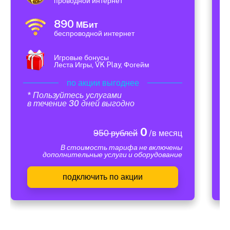
проводной интернет
890
МБит
беспроводной интернет
Игровые бонусы
Леста Игры, VK Play, Фогейм
по акции выгоднее
* Пользуйтесь услугами
в течение 30 дней выгодно
0
950 рублей
/в месяц
В стоимость тарифа не включены
дополнительные услуги и оборудование
подключить по акции