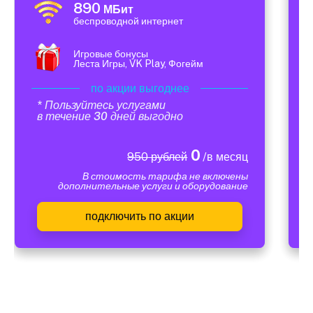
890
МБит
беспроводной интернет
Игровые бонусы
Леста Игры, VK Play, Фогейм
по акции выгоднее
* Пользуйтесь услугами
в течение 30 дней выгодно
0
950 рублей
/в месяц
В стоимость тарифа не включены
дополнительные услуги и оборудование
подключить по акции