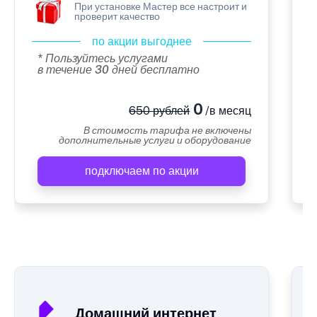
При установке Мастер все настроит и
проверит качество
по акции выгоднее
* Пользуйтесь услугами
в течение 30 дней бесплатно
0
650 рублей
/в месяц
В стоимость тарифа не включены
дополнительные услуги и оборудование
подключаем по акции
А
Домашний интернет