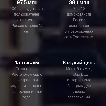
97,5 млн
38,1 млн
Общая аудитория
7 из 10
пользователей
домохозяйств
интернета в
России
России старше 12
охватывает
лет.
оптоволоконная
сеть Ростелеком.
15 тыс. км
Каждый день
Оптоволокна
Мы заботимся,
Ростелеком было
чтобы Ваш
построено и
интернет был
модернизированно
быстрым для
за последние три
любых
года.
развлечений.