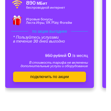
890
МБит
беспроводной интернет
Игровые бонусы
Леста Игры, VK Play, Фогейм
по акции выгоднее
* Пользуйтесь услугами
в течение 30 дней выгодно
0
950 рублей
/в месяц
В стоимость тарифа не включены
дополнительные услуги и оборудование
подключить по акции