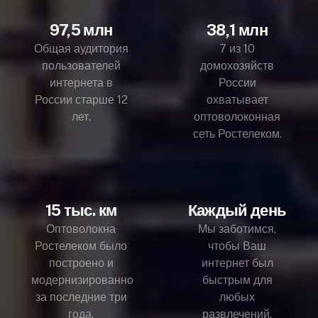
97,5 млн
38,1 млн
Общая аудитория
7 из 10
пользователей
домохозяйств
интернета в
России
России старше 12
охватывает
лет.
оптоволоконная
сеть Ростелеком.
15 тыс. км
Каждый день
Оптоволокна
Мы заботимся,
Ростелеком было
чтобы Ваш
построено и
интернет был
модернизированно
быстрым для
за последние три
любых
года.
развлечений.