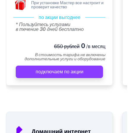
При установке Мастер все настроит и
проверит качество
по акции выгоднее
* Пользуйтесь услугами
в течение 30 дней бесплатно
0
650 рублей
/в месяц
В стоимость тарифа не включены
дополнительные услуги и оборудование
подключаем по акции
А
Домашний интернет