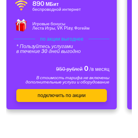
890
МБит
беспроводной интернет
Игровые бонусы
Леста Игры, VK Play, Фогейм
по акции выгоднее
* Пользуйтесь услугами
в течение 30 дней выгодно
0
950 рублей
/в месяц
В стоимость тарифа не включены
дополнительные услуги и оборудование
подключить по акции