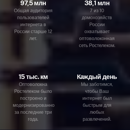
97,5 млн
38,1 млн
Общая аудитория
7 из 10
пользователей
домохозяйств
интернета в
России
России старше 12
охватывает
лет.
оптоволоконная
сеть Ростелеком.
15 тыс. км
Каждый день
Оптоволокна
Мы заботимся,
Ростелеком было
чтобы Ваш
построено и
интернет был
модернизированно
быстрым для
за последние три
любых
года.
развлечений.