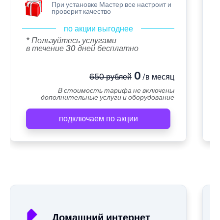
При установке Мастер все настроит и
проверит качество
по акции выгоднее
* Пользуйтесь услугами
в течение 30 дней бесплатно
0
650 рублей
/в месяц
В стоимость тарифа не включены
дополнительные услуги и оборудование
подключаем по акции
А
Домашний интернет