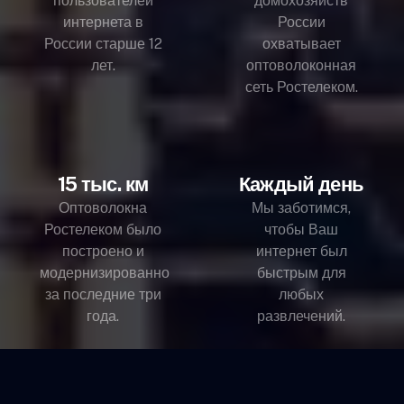
пользователей
домохозяйств
интернета в
России
России старше 12
охватывает
лет.
оптоволоконная
сеть Ростелеком.
15 тыс. км
Каждый день
Оптоволокна
Мы заботимся,
Ростелеком было
чтобы Ваш
построено и
интернет был
модернизированно
быстрым для
за последние три
любых
года.
развлечений.