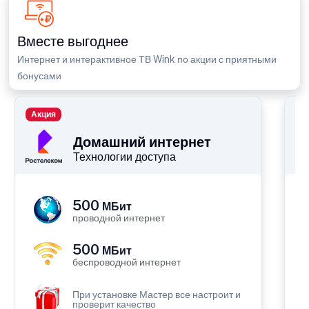
Вместе выгоднее
Интернет и интерактивное ТВ Wink по акции с приятными
бонусами
Акция
П
Домашний интернет
Технологии доступа
500
МБит
проводной интернет
500
МБит
беспроводной интернет
При установке Мастер все настроит и
проверит качество