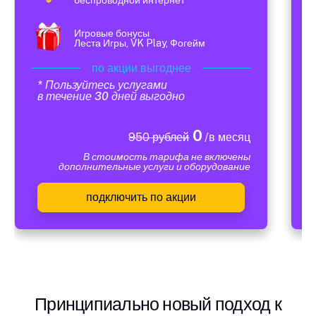
Игровые бонусы
Леста Игры, VK Play, Фогейм
по акции выгоднее
* Пользуйтесь услугами
в течение 30 дней выгодно
0
950 рублей
/в месяц
В стоимость тарифа не включены
дополнительные услуги и оборудование
подключить по акции
Принципиально новый подход к