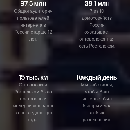
97,5 млн
38,1 млн
Общая аудитория
7 из 10
пользователей
домохозяйств
интернета в
России
России старше 12
охватывает
лет.
оптоволоконная
сеть Ростелеком.
15 тыс. км
Каждый день
Оптоволокна
Мы заботимся,
Ростелеком было
чтобы Ваш
построено и
интернет был
модернизированно
быстрым для
за последние три
любых
года.
развлечений.