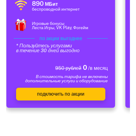
890
МБит
беспроводной интернет
Игровые бонусы
Леста Игры, VK Play, Фогейм
по акции выгоднее
* Пользуйтесь услугами
в течение 30 дней выгодно
0
950 рублей
/в месяц
В стоимость тарифа не включены
дополнительные услуги и оборудование
подключить по акции