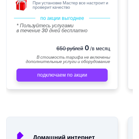
При установке Мастер все настроит и
проверит качество
по акции выгоднее
* Пользуйтесь услугами
в течение 30 дней бесплатно
0
650 рублей
/в месяц
В стоимость тарифа не включены
дополнительные услуги и оборудование
подключаем по акции
А
Домашний интернет