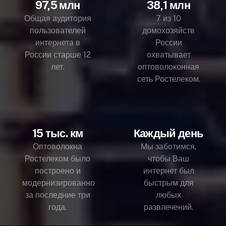
97,5 млн
38,1 млн
Общая аудитория
7 из 10
пользователей
домохозяйств
интернета в
России
России старше 12
охватывает
лет.
оптоволоконная
сеть Ростелеком.
15 тыс. км
Каждый день
Оптоволокна
Мы заботимся,
Ростелеком было
чтобы Ваш
построено и
интернет был
модернизированно
быстрым для
за последние три
любых
года.
развлечений.