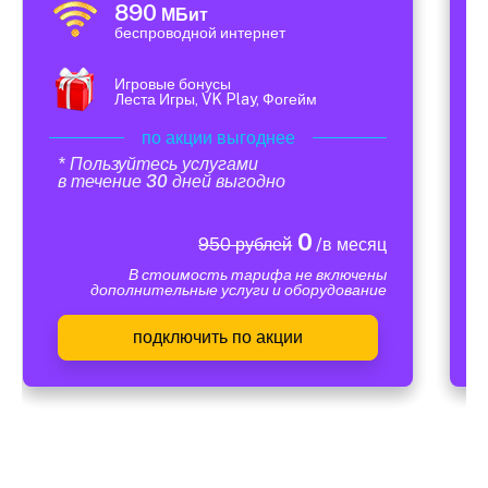
890
МБит
беспроводной интернет
Игровые бонусы
Леста Игры, VK Play, Фогейм
по акции выгоднее
* Пользуйтесь услугами
в течение 30 дней выгодно
0
950 рублей
/в месяц
В стоимость тарифа не включены
дополнительные услуги и оборудование
подключить по акции