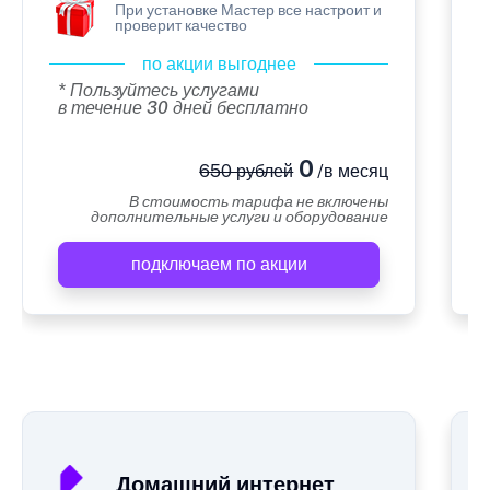
При установке Мастер все настроит и
проверит качество
по акции выгоднее
* Пользуйтесь услугами
в течение 30 дней бесплатно
0
650 рублей
/в месяц
В стоимость тарифа не включены
дополнительные услуги и оборудование
подключаем по акции
А
Домашний интернет