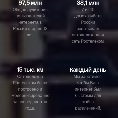
97,5 млн
38,1 млн
Общая аудитория
7 из 10
пользователей
домохозяйств
интернета в
России
России старше 12
охватывает
лет.
оптоволоконная
сеть Ростелеком.
15 тыс. км
Каждый день
Оптоволокна
Мы заботимся,
Ростелеком было
чтобы Ваш
построено и
интернет был
модернизированно
быстрым для
за последние три
любых
года.
развлечений.