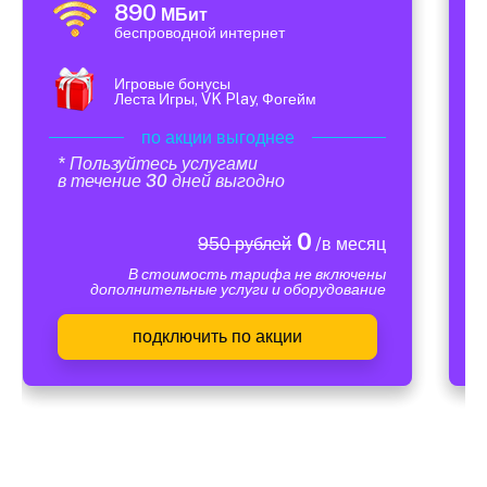
890
МБит
беспроводной интернет
Игровые бонусы
Леста Игры, VK Play, Фогейм
по акции выгоднее
* Пользуйтесь услугами
в течение 30 дней выгодно
0
950 рублей
/в месяц
В стоимость тарифа не включены
дополнительные услуги и оборудование
подключить по акции