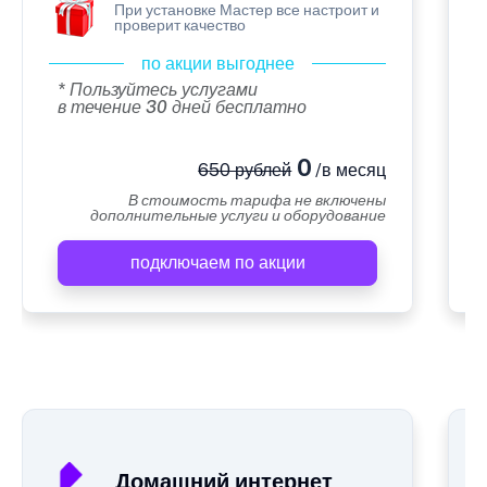
При установке Мастер все настроит и
проверит качество
по акции выгоднее
* Пользуйтесь услугами
в течение 30 дней бесплатно
0
650 рублей
/в месяц
В стоимость тарифа не включены
дополнительные услуги и оборудование
подключаем по акции
А
Домашний интернет