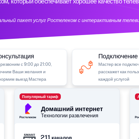
ом, который обеспечивает хорошее качество теле
кальный пакет услуг Ростелеком с интерактивным телев
онсультация
Подключение
резвоним с 9:00 до 21:00,
Мастер все подключ
очним Ваши желания и
расскажет как поль
ормим выезд Мастера
каждой услугой
Популярный тариф
Домашний интернет
Технологии развлечения
211
каналов