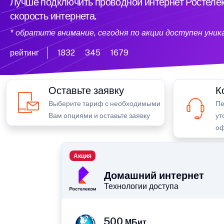
Лучше подключить проводной интернет Ростелек
скорость интернета.
* обратите внимание, сегодня по акции доступен уни
рейтинг
1832
345
1679
Оставьте заявку
К
Выберите тариф с необходимыми
Пе
Вам опциями и оставьте заявку
ут
оф
Акция
Домашний интернет
Технологии доступа
500
МБит