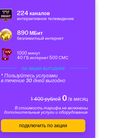
224
каналов
интерактивное телевидение
890
МБит
безлимитный интернет
1000 минут
40 ГБ интернет 500 СМС
по акции выгоднее
* Пользуйтесь услугами
в течение 30 дней выгодно
0
1 400 рублей
/в месяц
В стоимость тарифа не включены
дополнительные услуги и оборудование
подключить по акции