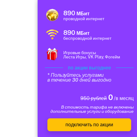
890
МБит
проводной интернет
890
МБит
беспроводной интернет
Игровые бонусы
Леста Игры, VK Play, Фогейм
по акции выгоднее
* Пользуйтесь услугами
в течение 30 дней выгодно
0
950 рублей
/в месяц
В стоимость тарифа не включены
дополнительные услуги и оборудование
подключить по акции