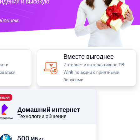
видения и высокую
идением.
Вместе выгоднее
ит и
Интернет и интерактивное ТВ
зоваться
Wink по акции с приятными
бонусами
Акция
Домашний интернет
Технологии общения
500
МБит