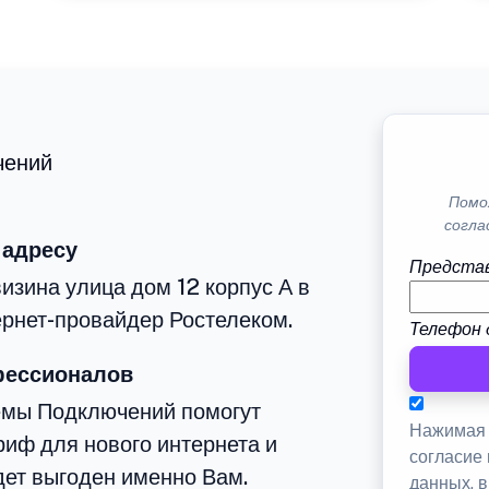
чений
Помо
согла
 адресу
Представ
изина улица дом 12 корпус А в
рнет-провайдер Ростелеком.
Телефон 
фессионалов
емы Подключений помогут
Нажимая 
иф для нового интернета и
согласие
дет выгоден именно Вам.
данных, 