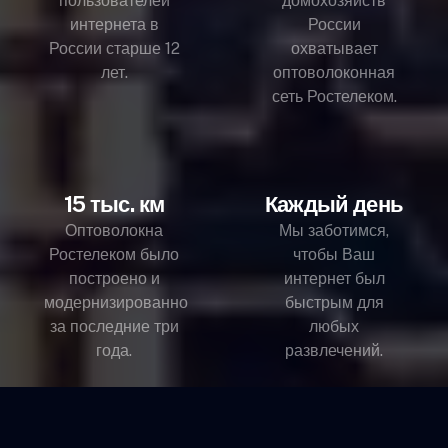
пользователей
домохозяйств
интернета в
России
России старше 12
охватывает
лет.
оптоволоконная
сеть Ростелеком.
15 тыс. км
Каждый день
Оптоволокна
Мы заботимся,
Ростелеком было
чтобы Ваш
построено и
интернет был
модернизированно
быстрым для
за последние три
любых
года.
развлечений.