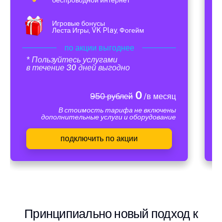
Игровые бонусы
Леста Игры, VK Play, Фогейм
по акции выгоднее
* Пользуйтесь услугами
в течение 30 дней выгодно
0
950 рублей
/в месяц
В стоимость тарифа не включены
дополнительные услуги и оборудование
подключить по акции
Принципиально новый подход к