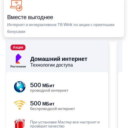
Вместе выгоднее
Интернет и интерактивное ТВ Wink по акции с приятными
бонусами
Акция
П
Домашний интернет
Технологии доступа
500
МБит
проводной интернет
500
МБит
беспроводной интернет
При установке Мастер все настроит и
проверит качество