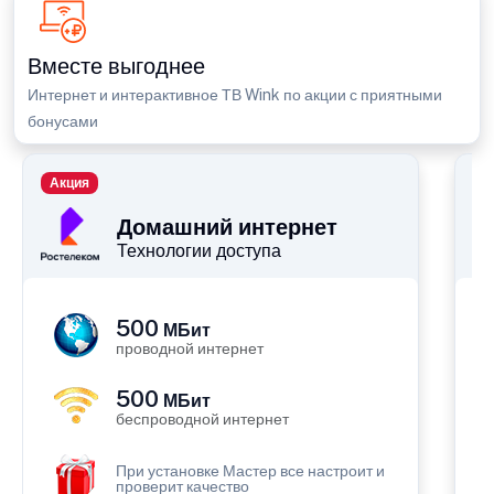
Вместе выгоднее
Интернет и интерактивное ТВ Wink по акции с приятными
бонусами
Акция
П
Домашний интернет
Технологии доступа
500
МБит
проводной интернет
500
МБит
беспроводной интернет
При установке Мастер все настроит и
проверит качество