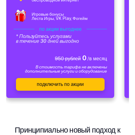
Игровые бонусы
Леста Игры, VK Play, Фогейм
по акции выгоднее
* Пользуйтесь услугами
в течение 30 дней выгодно
0
950 рублей
/в месяц
В стоимость тарифа не включены
дополнительные услуги и оборудование
подключить по акции
Принципиально новый подход к