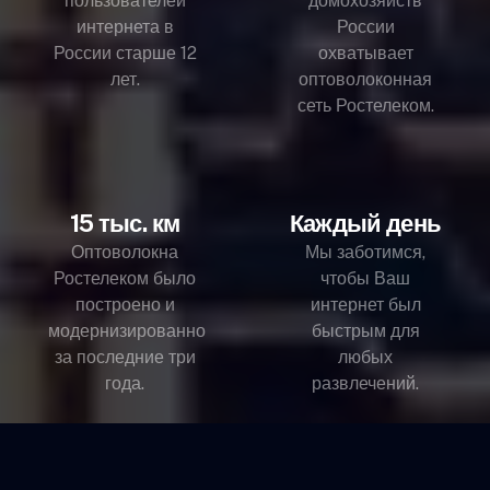
пользователей
домохозяйств
интернета в
России
России старше 12
охватывает
лет.
оптоволоконная
сеть Ростелеком.
15 тыс. км
Каждый день
Оптоволокна
Мы заботимся,
Ростелеком было
чтобы Ваш
построено и
интернет был
модернизированно
быстрым для
за последние три
любых
года.
развлечений.