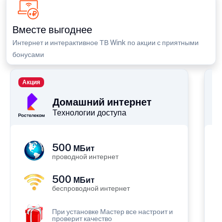
Вместе выгоднее
Интернет и интерактивное ТВ Wink по акции с приятными
бонусами
Акция
П
Домашний интернет
Технологии доступа
500
МБит
проводной интернет
500
МБит
беспроводной интернет
При установке Мастер все настроит и
проверит качество