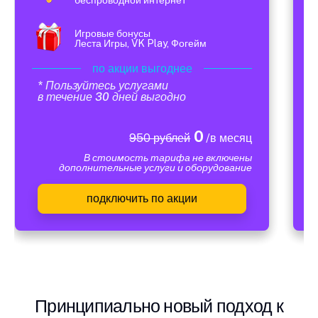
Игровые бонусы
Леста Игры, VK Play, Фогейм
по акции выгоднее
* Пользуйтесь услугами
в течение 30 дней выгодно
0
950 рублей
/в месяц
В стоимость тарифа не включены
дополнительные услуги и оборудование
подключить по акции
Принципиально новый подход к