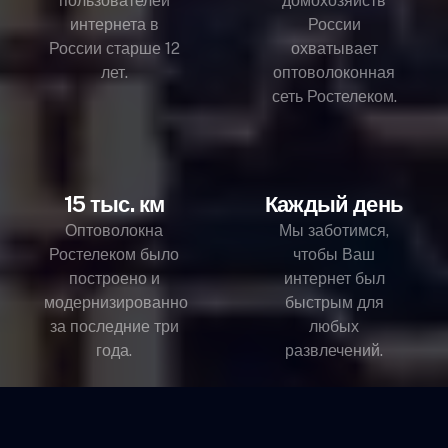
пользователей
домохозяйств
интернета в
России
России старше 12
охватывает
лет.
оптоволоконная
сеть Ростелеком.
15 тыс. км
Каждый день
Оптоволокна
Мы заботимся,
Ростелеком было
чтобы Ваш
построено и
интернет был
модернизированно
быстрым для
за последние три
любых
года.
развлечений.