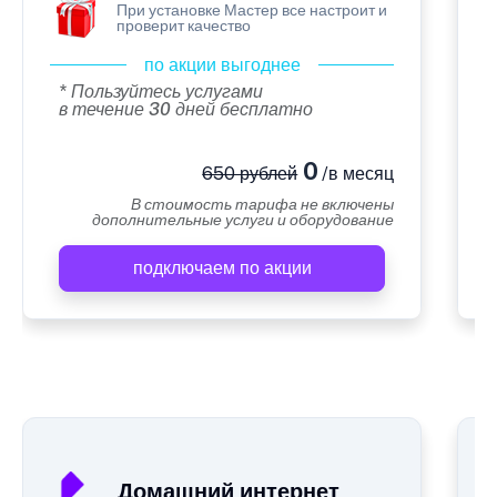
При установке Мастер все настроит и
проверит качество
по акции выгоднее
* Пользуйтесь услугами
в течение 30 дней бесплатно
0
650 рублей
/в месяц
В стоимость тарифа не включены
дополнительные услуги и оборудование
подключаем по акции
А
Домашний интернет