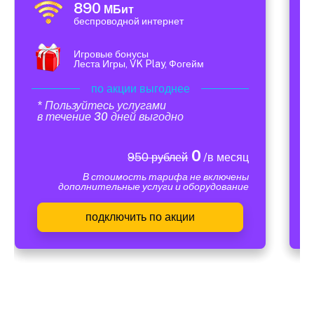
890
МБит
беспроводной интернет
Игровые бонусы
Леста Игры, VK Play, Фогейм
по акции выгоднее
* Пользуйтесь услугами
в течение 30 дней выгодно
0
950 рублей
/в месяц
В стоимость тарифа не включены
дополнительные услуги и оборудование
подключить по акции