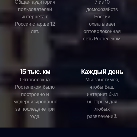
Общая аудитория
7 из 10
пользователей
домохозяйств
интернета в
России
России старше 12
охватывает
лет.
оптоволоконная
сеть Ростелеком.
15 тыс. км
Каждый день
Оптоволокна
Мы заботимся,
Ростелеком было
чтобы Ваш
построено и
интернет был
модернизированно
быстрым для
за последние три
любых
года.
развлечений.