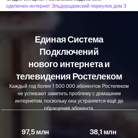
подключен интернет Эльдорадовский переулок дом 3
п
Единая Система
Подключений
нового интернета и
телевидения Ростелеком
Каждый год более 1 500 000 абонентов Ростелеком
не успевают заметить проблему с домашним
интернетом, поскольку она устраняется ещё до
обращения абонента.
97,5 млн
38,1 млн