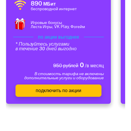
890
МБит
беспроводной интернет
Игровые бонусы
Леста Игры, VK Play, Фогейм
по акции выгоднее
* Пользуйтесь услугами
в течение 30 дней выгодно
0
950 рублей
/в месяц
В стоимость тарифа не включены
дополнительные услуги и оборудование
подключить по акции