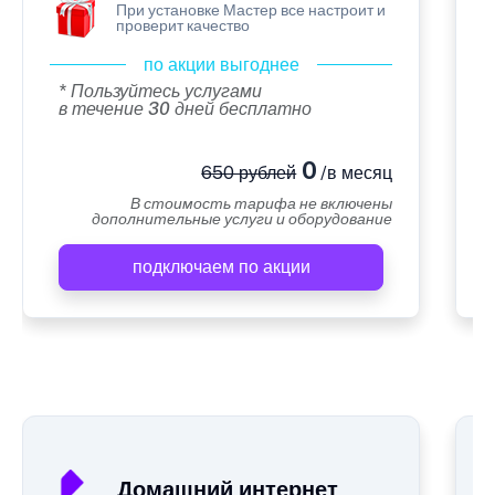
При установке Мастер все настроит и
проверит качество
по акции выгоднее
* Пользуйтесь услугами
в течение 30 дней бесплатно
0
650 рублей
/в месяц
В стоимость тарифа не включены
дополнительные услуги и оборудование
подключаем по акции
А
Домашний интернет