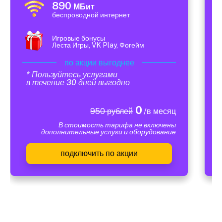
890
МБит
беспроводной интернет
Игровые бонусы
Леста Игры, VK Play, Фогейм
по акции выгоднее
* Пользуйтесь услугами
в течение 30 дней выгодно
0
950 рублей
/в месяц
В стоимость тарифа не включены
дополнительные услуги и оборудование
подключить по акции