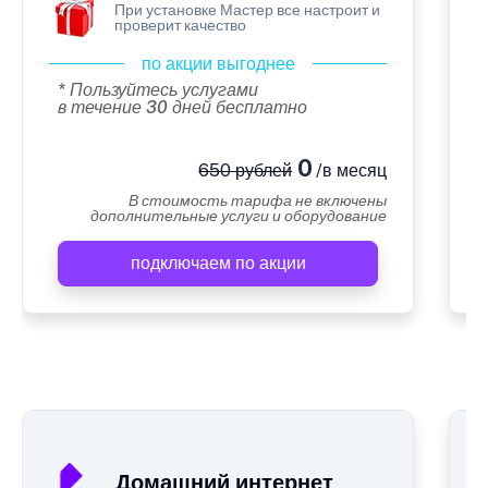
При установке Мастер все настроит и
проверит качество
по акции выгоднее
* Пользуйтесь услугами
в течение 30 дней бесплатно
0
650 рублей
/в месяц
В стоимость тарифа не включены
дополнительные услуги и оборудование
подключаем по акции
А
Домашний интернет