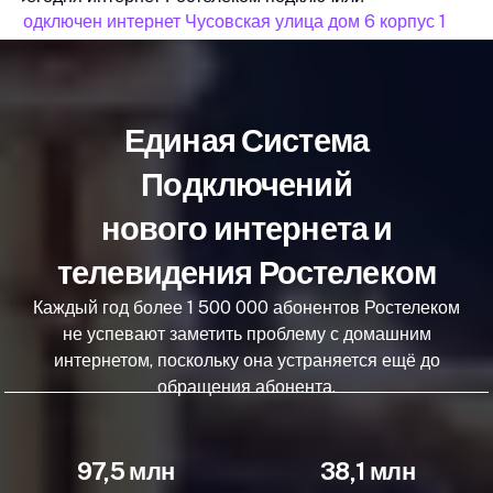
подключен интернет Чусовская улица дом 6 корпус 1
п
Единая Система
Подключений
нового интернета и
телевидения Ростелеком
Каждый год более 1 500 000 абонентов Ростелеком
не успевают заметить проблему с домашним
интернетом, поскольку она устраняется ещё до
обращения абонента.
97,5 млн
38,1 млн