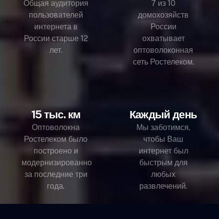
Общая аудитория
7 из 10
пользователей
домохозяйств
интернета в
России
России старше 12
охватывает
лет.
оптоволоконная
сеть Ростелеком.
15 тыс. км
Каждый день
Оптоволокна
Мы заботимся,
Ростелеком было
чтобы Ваш
построено и
интернет был
модернизированно
быстрым для
за последние три
любых
года.
развлечений.