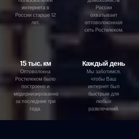
пользователей
домохозяйств
интернета в
России
России старше 12
охватывает
лет.
оптоволоконная
сеть Ростелеком.
15 тыс. км
Каждый день
Оптоволокна
Мы заботимся,
Ростелеком было
чтобы Ваш
построено и
интернет был
модернизированно
быстрым для
за последние три
любых
года.
развлечений.