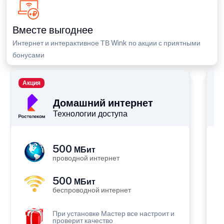
Вместе выгоднее
Интернет и интерактивное ТВ Wink по акции с приятными
бонусами
Акция
П
Домашний интернет
Технологии доступа
500
МБит
проводной интернет
500
МБит
беспроводной интернет
При установке Мастер все настроит и
проверит качество