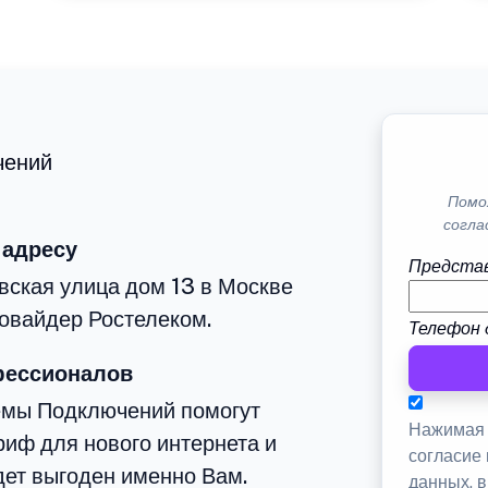
чений
Помо
согла
 адресу
Представ
вская улица дом 13 в Москве
овайдер Ростелеком.
Телефон 
фессионалов
емы Подключений помогут
Нажимая 
иф для нового интернета и
согласие
дет выгоден именно Вам.
данных, 