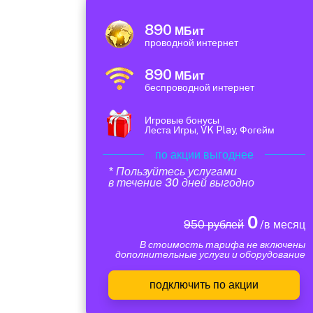
890
МБит
проводной интернет
890
МБит
беспроводной интернет
Игровые бонусы
Леста Игры, VK Play, Фогейм
по акции выгоднее
* Пользуйтесь услугами
в течение 30 дней выгодно
0
950 рублей
/в месяц
В стоимость тарифа не включены
дополнительные услуги и оборудование
подключить по акции