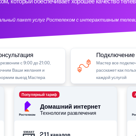
ом, который обеспечивает хорошее качество теле
кальный пакет услуг Ростелеком с интерактивным телев
онсультация
Подключение
резвоним с 9:00 до 21:00,
Мастер все подключ
очним Ваши желания и
расскажет как поль
ормим выезд Мастера
каждой услугой
Популярный тариф
Домашний интернет
Технологии развлечения
211
каналов