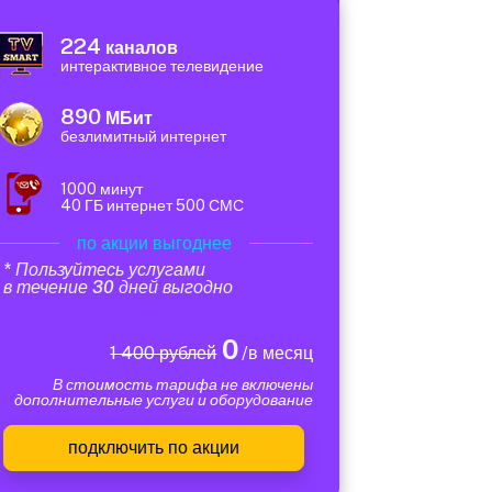
224
каналов
интерактивное телевидение
890
МБит
безлимитный интернет
1000 минут
40 ГБ интернет 500 СМС
по акции выгоднее
* Пользуйтесь услугами
в течение 30 дней выгодно
0
1 400 рублей
/в месяц
В стоимость тарифа не включены
дополнительные услуги и оборудование
подключить по акции