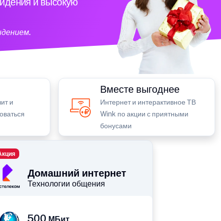
видения и высокую
идением.
Вместе выгоднее
ит и
Интернет и интерактивное ТВ
зоваться
Wink по акции с приятными
бонусами
Акция
Домашний интернет
Технологии общения
500
МБит