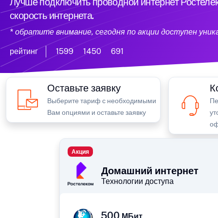
Лучше подключить проводной интернет Ростелек
скорость интернета.
* обратите внимание, сегодня по акции доступен уни
рейтинг
1599
1450
691
Оставьте заявку
К
Выберите тариф с необходимыми
Пе
Вам опциями и оставьте заявку
ут
оф
Акция
Домашний интернет
Технологии доступа
500
МБит