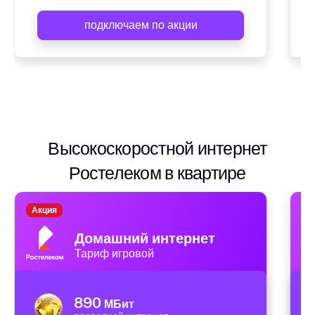
подключаем по акции
Высокоскоростной интернет
Ростелеком в квартире
Акция
А
Домашний интернет
Тариф игровой
890
МБит