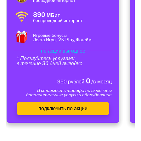
проводной интернет
890
МБит
беспроводной интернет
Игровые бонусы
Леста Игры, VK Play, Фогейм
по акции выгоднее
* Пользуйтесь услугами
в течение 30 дней выгодно
0
950 рублей
/в месяц
В стоимость тарифа не включены
дополнительные услуги и оборудование
подключить по акции