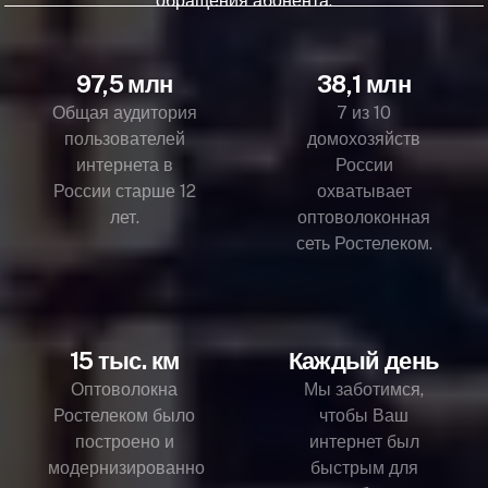
обращения абонента.
97,5 млн
38,1 млн
Общая аудитория
7 из 10
пользователей
домохозяйств
интернета в
России
России старше 12
охватывает
лет.
оптоволоконная
сеть Ростелеком.
15 тыс. км
Каждый день
Оптоволокна
Мы заботимся,
Ростелеком было
чтобы Ваш
построено и
интернет был
модернизированно
быстрым для