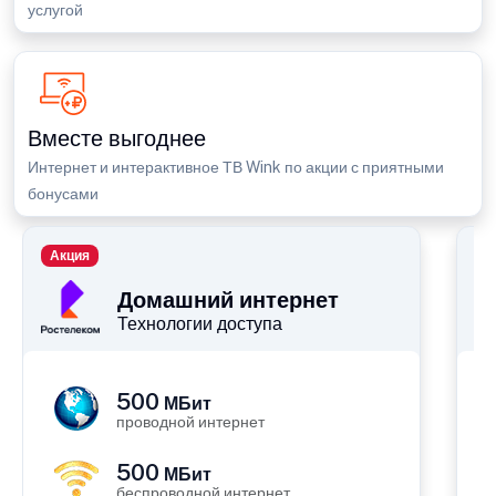
услугой
Вместе выгоднее
Интернет и интерактивное ТВ Wink по акции с приятными
бонусами
Акция
П
Домашний интернет
Технологии доступа
500
МБит
проводной интернет
500
МБит
беспроводной интернет