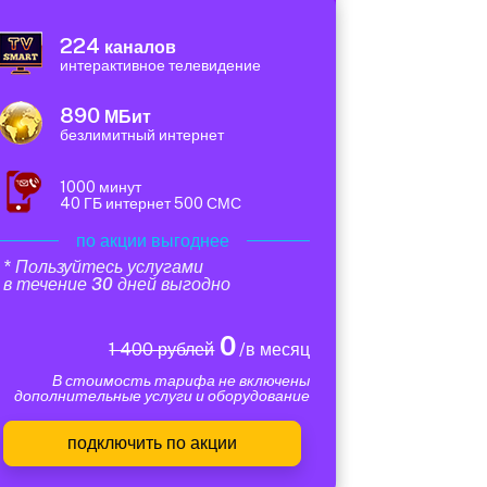
224
каналов
интерактивное телевидение
890
МБит
безлимитный интернет
1000 минут
40 ГБ интернет 500 СМС
по акции выгоднее
* Пользуйтесь услугами
в течение 30 дней выгодно
0
1 400 рублей
/в месяц
В стоимость тарифа не включены
дополнительные услуги и оборудование
подключить по акции