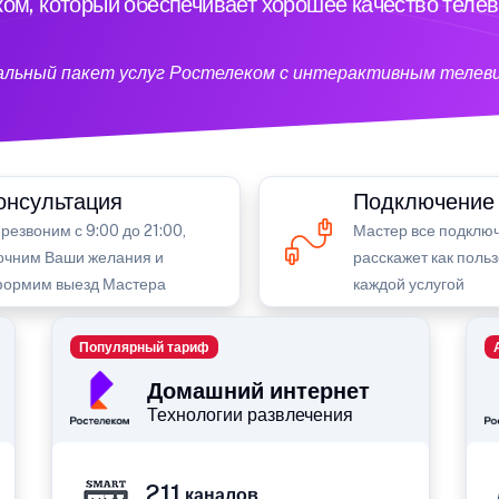
ом, который обеспечивает хорошее качество теле
кальный пакет услуг Ростелеком с интерактивным телев
онсультация
Подключение
резвоним с 9:00 до 21:00,
Мастер все подключ
очним Ваши желания и
расскажет как поль
ормим выезд Мастера
каждой услугой
Популярный тариф
Домашний интернет
Технологии развлечения
211
каналов