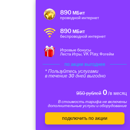
890
МБит
проводной интернет
890
МБит
беспроводной интернет
Игровые бонусы
Леста Игры, VK Play, Фогейм
по акции выгоднее
* Пользуйтесь услугами
в течение 30 дней выгодно
0
950 рублей
/в месяц
В стоимость тарифа не включены
дополнительные услуги и оборудование
подключить по акции