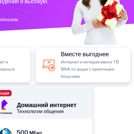
видения и высокую
идением.
Вместе выгоднее
ит и
Интернет и интерактивное ТВ
зоваться
Wink по акции с приятными
бонусами
Акция
Домашний интернет
Технологии общения
500
МБит