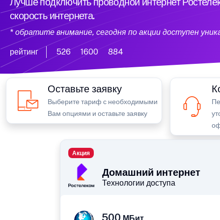
Лучше подключить проводной интернет Ростелек
скорость интернета.
* обратите внимание, сегодня по акции доступен уни
рейтинг
526
1600
884
Оставьте заявку
К
Выберите тариф с необходимыми
Пе
Вам опциями и оставьте заявку
ут
оф
Акция
Домашний интернет
Технологии доступа
500
МБит