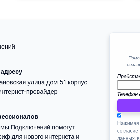
чений
Помо
согла
 адресу
Представ
ановская улица дом 51 корпус
интернет-провайдер
Телефон 
фессионалов
Нажимая 
емы Подключений помогут
согласие
иф для нового интернета и
данных, 