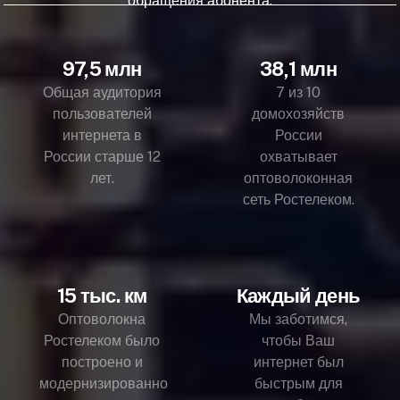
обращения абонента.
97,5 млн
38,1 млн
Общая аудитория
7 из 10
пользователей
домохозяйств
интернета в
России
России старше 12
охватывает
лет.
оптоволоконная
сеть Ростелеком.
15 тыс. км
Каждый день
Оптоволокна
Мы заботимся,
Ростелеком было
чтобы Ваш
построено и
интернет был
модернизированно
быстрым для