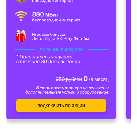
проводной интернет
890
МБит
беспроводной интернет
Игровые бонусы
Леста Игры, VK Play, Фогейм
по акции выгоднее
* Пользуйтесь услугами
в течение 30 дней выгодно
0
950 рублей
/в месяц
В стоимость тарифа не включены
дополнительные услуги и оборудование
подключить по акции