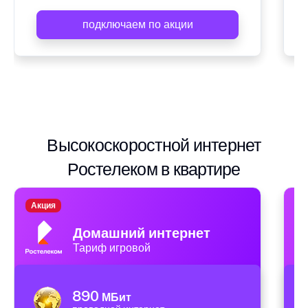
подключаем по акции
Высокоскоростной интернет
Ростелеком в квартире
Акция
А
Домашний интернет
Тариф игровой
890
МБит