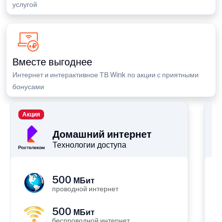
услугой
Вместе выгоднее
Интернет и интерактивное ТВ Wink по акции с приятными
бонусами
Акция
П
Домашний интернет
Технологии доступа
500
МБит
проводной интернет
500
МБит
беспроводной интернет