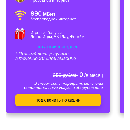
проводной интернет
890
МБит
беспроводной интернет
Игровые бонусы
Леста Игры, VK Play, Фогейм
по акции выгоднее
* Пользуйтесь услугами
в течение 30 дней выгодно
0
950 рублей
/в месяц
В стоимость тарифа не включены
дополнительные услуги и оборудование
подключить по акции