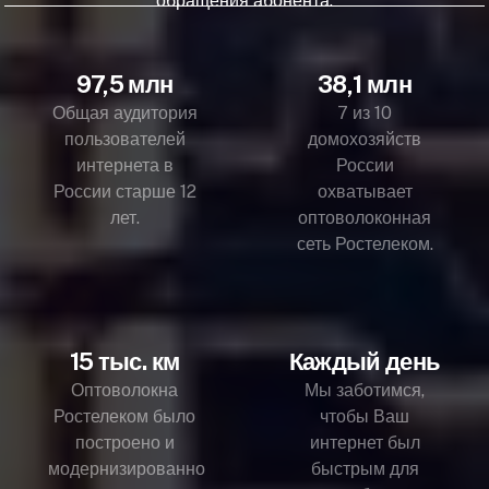
обращения абонента.
97,5 млн
38,1 млн
Общая аудитория
7 из 10
пользователей
домохозяйств
интернета в
России
России старше 12
охватывает
лет.
оптоволоконная
сеть Ростелеком.
15 тыс. км
Каждый день
Оптоволокна
Мы заботимся,
Ростелеком было
чтобы Ваш
построено и
интернет был
модернизированно
быстрым для