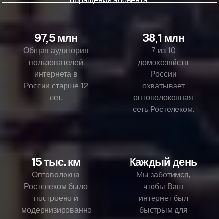
обращения абонента.
97,5 млн
38,1 млн
Общая аудитория
7 из 10
пользователей
домохозяйств
интернета в
России
России старше 12
охватывает
лет.
оптоволоконная
сеть Ростелеком.
15 тыс. км
Каждый день
Оптоволокна
Мы заботимся,
Ростелеком было
чтобы Ваш
построено и
интернет был
модернизированно
быстрым для