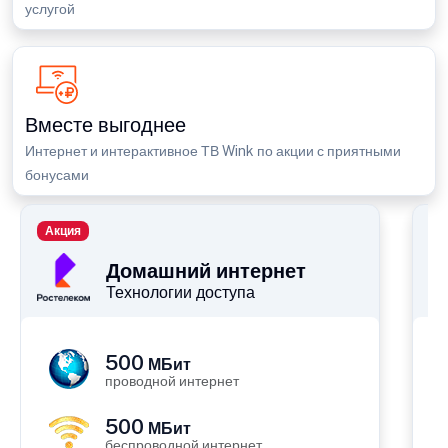
услугой
Вместе выгоднее
Интернет и интерактивное ТВ Wink по акции с приятными
бонусами
Акция
П
Домашний интернет
Технологии доступа
500
МБит
проводной интернет
500
МБит
беспроводной интернет