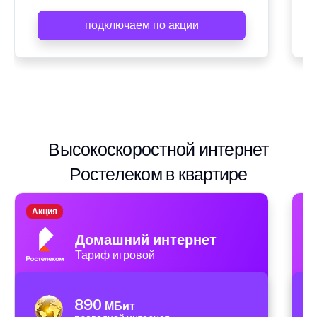
подключаем по акции
Высокоскоростной интернет
Ростелеком в квартире
Акция
А
Домашний интернет
Тариф игровой
890
МБит