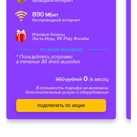
проводной интернет
890
МБит
беспроводной интернет
Игровые бонусы
Леста Игры, VK Play, Фогейм
по акции выгоднее
* Пользуйтесь услугами
в течение 30 дней выгодно
0
950 рублей
/в месяц
В стоимость тарифа не включены
дополнительные услуги и оборудование
подключить по акции