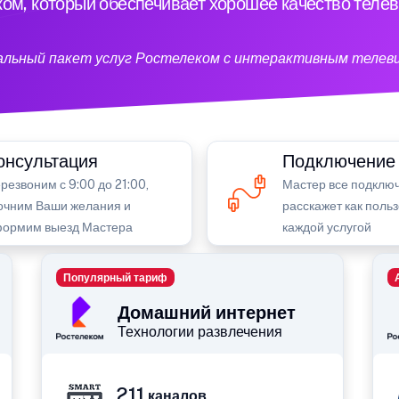
ом, который обеспечивает хорошее качество теле
кальный пакет услуг Ростелеком с интерактивным телев
онсультация
Подключение
резвоним с 9:00 до 21:00,
Мастер все подключ
очним Ваши желания и
расскажет как поль
ормим выезд Мастера
каждой услугой
Популярный тариф
Домашний интернет
Технологии развлечения
211
каналов