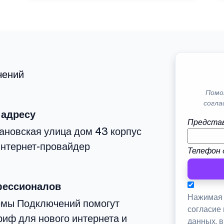
чений
Помо
согла
 адресу
Представ
ановская улица дом 43 корпус
интернет-провайдер
Телефон 
фессионалов
Нажимая 
емы Подключений помогут
согласие
иф для нового интернета и
данных, 