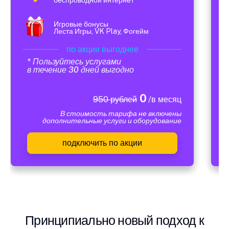
Игровые бонусы
Леста Игры, VK Play, Фогейм
по акции выгоднее
* Пользуйтесь услугами
в течение 30 дней выгодно
0
950 рублей
/в месяц
В стоимость тарифа не включены
дополнительные услуги и оборудование
подключить по акции
Принципиально новый подход к