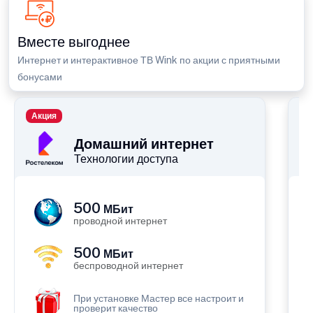
Вместе выгоднее
Интернет и интерактивное ТВ Wink по акции с приятными
бонусами
Акция
П
Домашний интернет
Технологии доступа
500
МБит
проводной интернет
500
МБит
беспроводной интернет
При установке Мастер все настроит и
проверит качество