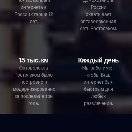
пользователей
домохозяйств
интернета в
России
России старше 12
охватывает
лет.
оптоволоконная
сеть Ростелеком.
15 тыс. км
Каждый день
Оптоволокна
Мы заботимся,
Ростелеком было
чтобы Ваш
построено и
интернет был
модернизированно
быстрым для
за последние три
любых
года.
развлечений.